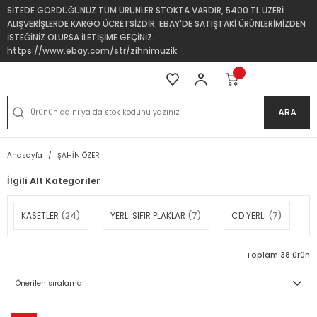
SİTEDE GÖRDÜĞÜNÜZ TÜM ÜRÜNLER STOKTA VARDIR, 5400 TL ÜZERİ
ALIŞVERİŞLERDE KARGO ÜCRETSİZDİR. EBAY'DE SATIŞTAKİ ÜRÜNLERİMİZDEN
İSTEĞİNİZ OLURSA İLETİŞİME GEÇİNİZ.
https://www.ebay.com/str/zihnimuzik
ARA
Anasayfa
ŞAHİN ÖZER
İlgili Alt Kategoriler
KASETLER
(24)
YERLİ SIFIR PLAKLAR
(7)
CD YERLİ
(7)
Toplam 38 ürün