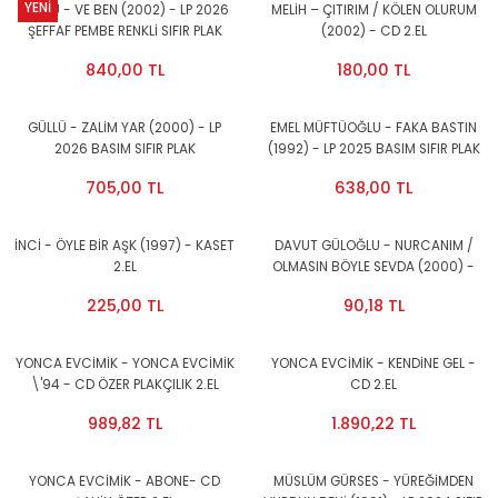
YENİ
GÜLLÜ - VE BEN (2002) - LP 2026
MELİH – ÇITIRIM / KÖLEN OLURUM
ŞEFFAF PEMBE RENKLİ SIFIR PLAK
(2002) - CD 2.EL
840,00 TL
180,00 TL
GÜLLÜ - ZALİM YAR (2000) - LP
EMEL MÜFTÜOĞLU - FAKA BASTIN
2026 BASIM SIFIR PLAK
(1992) - LP 2025 BASIM SIFIR PLAK
705,00 TL
638,00 TL
İNCİ - ÖYLE BİR AŞK (1997) - KASET
DAVUT GÜLOĞLU - NURCANIM /
2.EL
OLMASIN BÖYLE SEVDA (2000) -
KASET 2.EL
225,00 TL
90,18 TL
YONCA EVCİMİK - YONCA EVCİMİK
YONCA EVCİMİK - KENDİNE GEL -
\'94 - CD ÖZER PLAKÇILIK 2.EL
CD 2.EL
989,82 TL
1.890,22 TL
YONCA EVCİMİK - ABONE- CD
MÜSLÜM GÜRSES - YÜREĞİMDEN