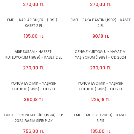
270,00 TL
270,00 TL
EMEL - KARLAR DÜŞER... (1991) -
EMEL - FAKA BASTIN (1992) - KASET
KASET 2.EL
2.EL
135,00 TL
90,18 TL
ARİF SUSAM - HASRETİ
CENGİZ KURTOĞLU - HAYATIMI
KUTLUYORUM (1989) - KASET 2.EL
YAŞIYORUM (1989) - CD 2024
BASIM AMBALAJINDA SIFIR
270,00 TL
230,00 TL
YONCA EVCİMİK - YAŞASIN
YONCA EVCİMİK - YAŞASIN
KÖTÜLÜK (1996) - CD 2.EL
KÖTÜLÜK (1996) - CD 2.EL
360,18 TL
225,18 TL
GÜLLÜ - OYUNCAK GİBİ (1994) - LP
EMEL - MUCİZE (2000) - KASET
2024 BASIM SIFIR PLAK
SIFIR
756,00 TL
135,00 TL