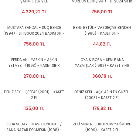
ŞAHİN ÖZER 2.EL
VURDUN BENİ (1991) - LP 2024 SIFIR
PLAK
4.320,22 TL
756,00 TL
MUSTAFA SANDAL - SUÇ BENDE
BENLİ BETÜL - VAZGEÇME BENDEN
(1994) - LP 180GR 2024 BASIM SIFIR
(1996) - KASET SIFIR
PLAK
756,00 TL
44,82 TL
FERDA ANIL YARKIN - AŞKIN
OYA & BORA - SENİ BANA
YETMEZ... (1993) - KASET SIFIR
YAZMIŞLAR (1992) - KASET SIFIR
270,00 TL
360,18 TL
DENİZ SEKİ - ŞEFFAF (2001) - KASET
DENİZ SEKİ - AŞKLARIN EN GÜZELİ
2.EL
(2003) - KASET 2.EL
135,00 TL
179,82 TL
SEDA SÜBAY - MAVİ BONCUK... /
ZEKİ MÜREN - BILDIRCIN YAĞMURU
SANA NAZAR DEĞMESİN (1988) -
(1999) - KASET 2.EL
KASET 2.EL