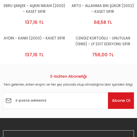
EBRU ŞİMŞEK - AŞKIN NİKAHI (2003)
ARTO - ALLAHIMA BİN ŞÜKÜR (2002)
- KASET SIFIR
- KASET SIFIR
137,16 TL
68,58 TL
AYDIN - KANKİ (2000) - KASET SIFIR
CENGİZ KURTOĞLU - UNUTULAN
(1986) - LP 2017 EDİSYONU SIFIR
PLAK
137,16 TL
756,00 TL
E-bülten Aboneliği
Yeni gelenler, erken erişim ve her şey yolunda olup olmadığına dair içeriden bilgi.
Abone Ol