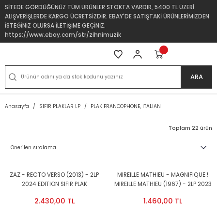
SİTEDE GÖRDÜĞÜNÜZ TÜM ÜRÜNLER STOKTA VARDIR, 5400 TL ÜZERİ
ALIŞVERİŞLERDE KARGO ÜCRETSİZDİR. EBAY'DE SATIŞTAKİ ÜRÜNLERİMİZDEN
İSTEĞİNİZ OLURSA İLETİŞİME GEÇİNİZ.
https://www.ebay.com/str/zihnimuzik
ARA
Anasayfa
SIFIR PLAKLAR LP
PLAK FRANCOPHONE, ITALIAN
Toplam 22 ürün
ZAZ - RECTO VERSO (2013) - 2LP
MIREILLE MATHIEU - MAGNIFIQUE !
2024 EDITION SIFIR PLAK
MIREILLE MATHIEU (1967) - 2LP 2023
REISSUE SIFIR PLAK
2.430,00 TL
1.460,00 TL