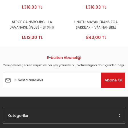
SIFIR
1.318,03 TL
1.318,03 TL
SERGE GAINSBOURG - LA
UNUTULMAYAN FRANSIZCA
JAVANAISE (1963) - LP SIFIR
ŞARKILAR - V/A PIAF BREL
AZNOVOUR MONTAND DALIDA- LP
1.512,00 TL
840,00 TL
180GR SIFIR PLAK
E-bülten Aboneliği
Yeni gelenler, erken erişim ve her şey yolunda olup olmadığına dair içeriden bilgi.
Abone Ol
Kategoriler