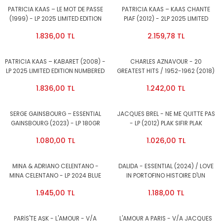
PATRICIA KAAS – LE MOT DE PASSE
PATRICIA KAAS – KAAS CHANTE
(1999) - LP 2025 LIMITED EDITION
PIAF (2012) - 2LP 2025 LIMITED
NUMBERED 180GR PURPLE VINYL SIFIR
EDITION NUMBERED 180GR LIGHT
1.836,00 TL
2.159,78 TL
PLAK
GREEN VINYL SIFIR PLAK
PATRICIA KAAS – KABARET (2008) -
CHARLES AZNAVOUR - 20
LP 2025 LIMITED EDITION NUMBERED
GREATEST HITS / 1952-1962 (2018)
180GR TURQUOISE COLOURED VINYL
- LP COMPILATION 180GR SIFIR PLAK
1.836,00 TL
1.242,00 TL
SIFIR PLAK
SERGE GAINSBOURG – ESSENTIAL
JACQUES BREL - NE ME QUITTE PAS
GAINSBOURG (2023) - LP 180GR
- LP (2012) PLAK SIFIR PLAK
SIFIR PLAK
1.080,00 TL
1.026,00 TL
MINA & ADRIANO CELENTANO -
DALIDA - ESSENTIAL (2024) / LOVE
MINA CELENTANO - LP 2024 BLUE
IN PORTOFINO HISTOIRE D'UN
COLOURED EDITION SIFIR PLAK
AMOUR - LP COMPILATION SIFIR
1.945,00 TL
1.188,00 TL
PLAK
PARİS'TE AŞK - L'AMOUR - V/A
L'AMOUR A PARIS - V/A JACQUES