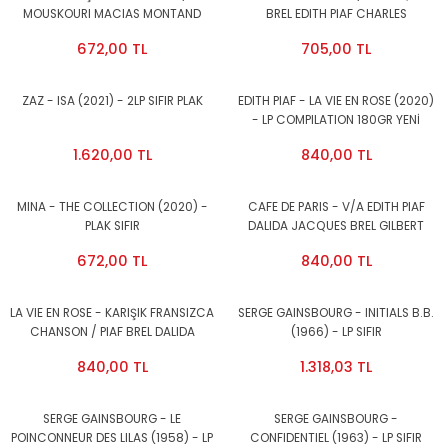
MOUSKOURI MACIAS MONTAND
BREL EDITH PIAF CHARLES
DALIDA MORENO PIAF AZNAVOUR
AZNAVOUR DALIDA YVES MONTAND
672,00 TL
705,00 TL
BREL (2024) - LP COMPILATION SIFIR
GILBERT BECAUD - LP SIFIR PLAK
PLAK
ZAZ - ISA (2021) - 2LP SIFIR PLAK
EDITH PIAF - LA VIE EN ROSE (2020)
- LP COMPILATION 180GR YENİ
BASIM SIFIR PLAK
1.620,00 TL
840,00 TL
MINA - THE COLLECTION (2020) -
CAFE DE PARIS - V/A EDITH PIAF
PLAK SIFIR
DALIDA JACQUES BREL GILBERT
BECAUD DARIO MORENO CHARLES
672,00 TL
840,00 TL
AZNAVOUR YVES MONTAND - LP
SIFIR PLAK
LA VIE EN ROSE - KARIŞIK FRANSIZCA
SERGE GAINSBOURG - INITIALS B.B.
CHANSON / PIAF BREL DALIDA
(1966) - LP SIFIR
AZNAVOUR - LP 2015 SIFIR PLAK
840,00 TL
1.318,03 TL
SERGE GAINSBOURG - LE
SERGE GAINSBOURG -
POINCONNEUR DES LILAS (1958) - LP
CONFIDENTIEL (1963) - LP SIFIR