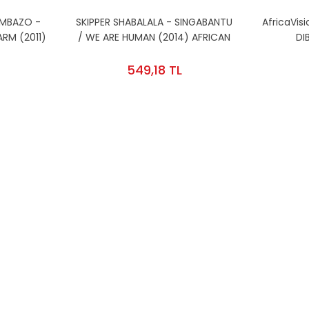
AMBAZO -
SKIPPER SHABALALA - SINGABANTU
AfricaVis
RM (2011)
/ WE ARE HUMAN (2014) AFRICAN
DI
CREAM CD 2.EL
549,18 TL