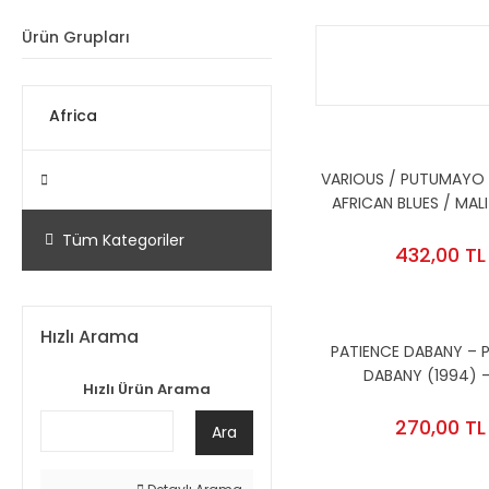
Ürün Grupları
Africa
VARIOUS / PUTUMAYO 
CD WORLD, NEW AGE
AFRICAN BLUES / MALI
ADAMA YALOMBA, AMA
Tüm Kategoriler
KOUDEDE, MUNTU VALDO
432,00 TL
CD DIGIPAK AMBALAJIN
Hızlı Arama
PATIENCE DABANY – 
DABANY (1994) 
Hızlı Ürün Arama
COMPILATION 2
270,00 TL
Ara