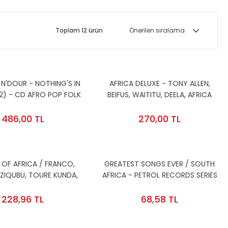
Toplam 12 ürün
N'DOUR - NOTHING'S IN
AFRICA DELUXE - TONY ALLEN,
2) - CD AFRO POP FOLK
BEIFUS, WAITITU, DEELA, AFRICA
BALAJINDA SIFIR
RHYTYM TRAVELLERS,... (2005) -
CD 2.EL
486,00 TL
270,00 TL
OF AFRICA / FRANCO,
GREATEST SONGS EVER / SOUTH
ZIQUBU, TOURE KUNDA,
AFRICA - PETROL RECORDS SERIES
KANA (1993) - CD 2.EL
(2006) - CD 2.EL
228,96 TL
68,58 TL