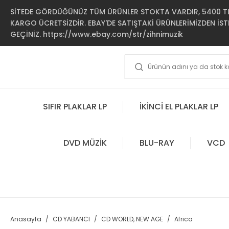
SİTEDE GÖRDÜĞÜNÜZ TÜM ÜRÜNLER STOKTA VARDIR, 5400 TL 
KARGO ÜCRETSİZDİR. EBAY'DE SATIŞTAKİ ÜRÜNLERİMİZDEN İSTE
GEÇİNİZ. https://www.ebay.com/str/zihnimuzik
SIFIR PLAKLAR LP
İKİNCİ EL PLAKLAR LP
DVD MÜZİK
BLU-RAY
VCD
Anasayfa
CD YABANCI
CD WORLD, NEW AGE
Africa