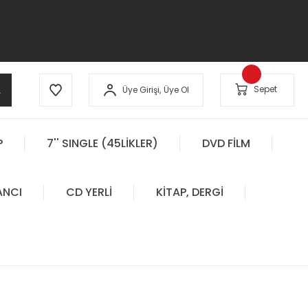
A
Sepet
Üye Girişi,
Üye Ol
P
7'' SINGLE (45LİKLER)
DVD FİLM
ANCI
CD YERLİ
KİTAP, DERGİ