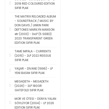
2019 RED COLOURED EDITION
SIFIR PLAK
THE MATRIX RELOADED ALBUM
- SOUNDTRACK / MUSIC BY
DON DAVIS / LINKIN PARK
DEFTONES MARILYN MANSON
etr (2003) - 3xLP (5 SIDED)
2020 TRANSPARENT GREEN
EDITION SIFIR PLAK
TAME IMPALA - CURRENTS
(2015) - 2LP 2022 REISSUE
SIFIR PLAK
YAŞAR - DİVANE (1996) - LP
YENİ BASIM SIFIR PLAK
MEGADETH - MEGADETH
(2026) - 2LP 180GR
GATEFOLD SIFIR PLAK
MOR VE ÖTESİ - DÜNYA YALAN
SÖYLÜYOR (2004) - LP 2026
EDITION SIFIR PLAK