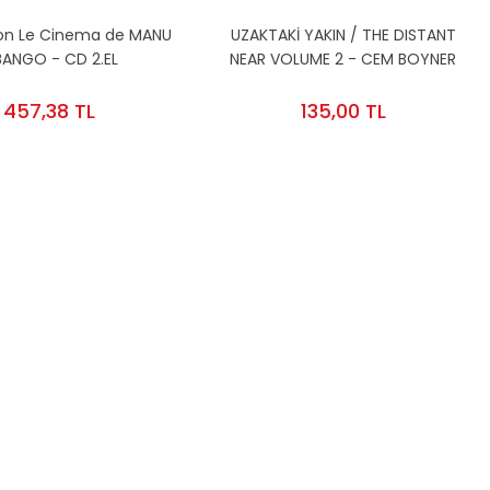
ion Le Cinema de MANU
UZAKTAKİ YAKIN / THE DISTANT
BANGO - CD 2.EL
NEAR VOLUME 2 - CEM BOYNER
ERTAN ÇELİKLER - CD AFRICAN
MUSIC COMPILATION WORLD
457,38 TL
135,00 TL
MUSIC 2.EL