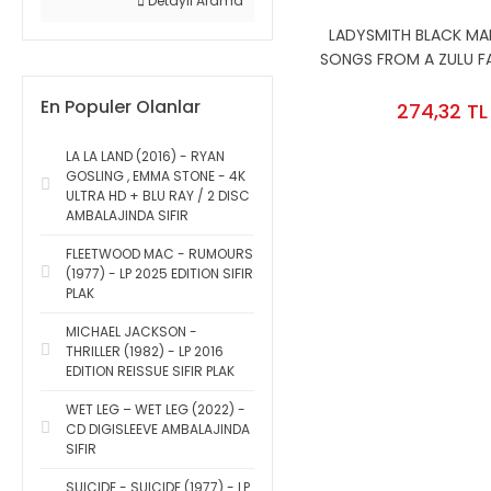
Detaylı Arama
LADYSMITH BLACK M
SONGS FROM A ZULU FA
- CD 2.EL
En Populer Olanlar
274,32 TL
LA LA LAND (2016) - RYAN
GOSLING , EMMA STONE - 4K
ULTRA HD + BLU RAY / 2 DISC
AMBALAJINDA SIFIR
FLEETWOOD MAC - RUMOURS
(1977) - LP 2025 EDITION SIFIR
PLAK
MICHAEL JACKSON -
THRILLER (1982) - LP 2016
EDITION REISSUE SIFIR PLAK
WET LEG – WET LEG (2022) -
CD DIGISLEEVE AMBALAJINDA
SIFIR
SUICIDE - SUICIDE (1977) - LP