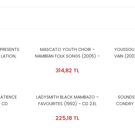
PRESENTS
MASCATO YOUTH CHOIR –
YOUSSOU 
 LATION,
NAMIBIAN FOLK SONGS (2005) -
VAIN (200
R SUNDY,
CD 2.EL
AM
 (2012) -
314,82 TL
DA SIFIR
PATIENCE
LADYSMITH BLACK MAMBAZO –
SOUNDS 
- CD
FAVOURITES (1992) - CD 2.EL
CONDRY 
.EL
STEVE KE
225,18 TL