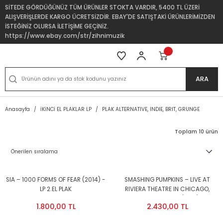
SİTEDE GÖRDÜĞÜNÜZ TÜM ÜRÜNLER STOKTA VARDIR, 5400 TL ÜZERİ
ALIŞVERİŞLERDE KARGO ÜCRETSİZDİR. EBAY'DE SATIŞTAKİ ÜRÜNLERİMİZDEN
İSTEĞİNİZ OLURSA İLETİŞİME GEÇİNİZ.
https://www.ebay.com/str/zihnimuzik
ARA
Anasayfa
İKİNCİ EL PLAKLAR LP
PLAK ALTERNATIVE, INDIE, BRIT, GRUNGE
Toplam 10 ürün
SIA – 1000 FORMS OF FEAR (2014) -
SMASHING PUMPKINS – LIVE AT
LP 2.EL PLAK
RIVIERA THEATRE IN CHICAGO,
OCTOBER 23TH 1995 (2017) - 2LP
1.800,00 TL
2.430,00 TL
SIFIR PLAK