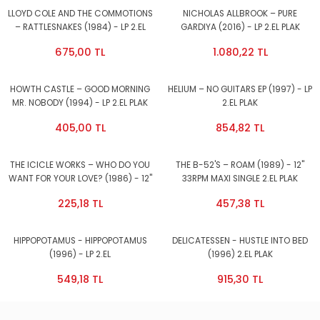
LLOYD COLE AND THE COMMOTIONS
NICHOLAS ALLBROOK – PURE
– RATTLESNAKES (1984) - LP 2.EL
GARDIYA (2016) - LP 2.EL PLAK
PLAK
675,00 TL
1.080,22 TL
HOWTH CASTLE – GOOD MORNING
HELIUM – NO GUITARS EP (1997) - LP
MR. NOBODY (1994) - LP 2.EL PLAK
2.EL PLAK
405,00 TL
854,82 TL
THE ICICLE WORKS – WHO DO YOU
THE B-52'S – ROAM (1989) - 12''
WANT FOR YOUR LOVE? (1986) - 12''
33RPM MAXI SINGLE 2.EL PLAK
45RPM MAXI SINGLE 2.EL PLAK
225,18 TL
457,38 TL
HIPPOPOTAMUS - HIPPOPOTAMUS
DELICATESSEN - HUSTLE INTO BED
(1996) - LP 2.EL
(1996) 2.EL PLAK
549,18 TL
915,30 TL