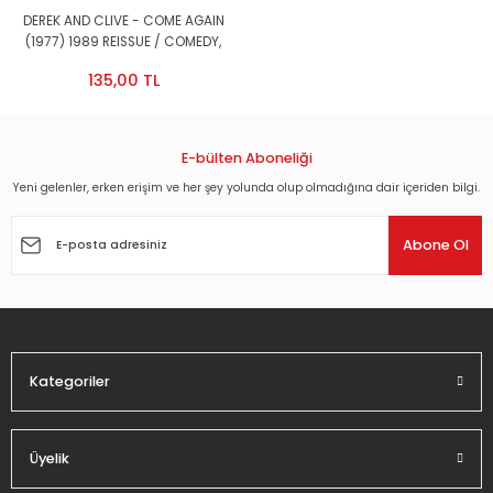
DEREK AND CLIVE - COME AGAIN
(1977) 1989 REISSUE / COMEDY,
SPOKEN WORD CD 2.EL
135,00 TL
E-bülten Aboneliği
Yeni gelenler, erken erişim ve her şey yolunda olup olmadığına dair içeriden bilgi.
Abone Ol
Kategoriler
Üyelik