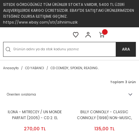
SİTEDE GÖRDÜĞÜNÜZ TÜM ÜRÜNLER STOKTA VARDIR, 5400 TL ÜZERİ
ALIŞVERİŞLERDE KARGO ÜCRETSİZDİR. EBAY'DE SATIŞTAKİ ÜRÜNLERİMİZDEN
İSTEĞİNİZ OLURSA İLETİŞİME GEÇİNİZ.
https://www.ebay.com/str/zihnimuzik
ARA
Anasayfa
CD YABANCI
CD COMEDY, SPOKEN, READING..
Toplam 3 ürün
ILONA - MITRECEY / UN MONDE
BILLY CONNOLLY - CLASSIC
PARFAIT (2005) - CD 2. EL
CONNOLLY (1998) NON-MUSIC,
SPOKEN WORD CD 2.EL
270,00 TL
135,00 TL