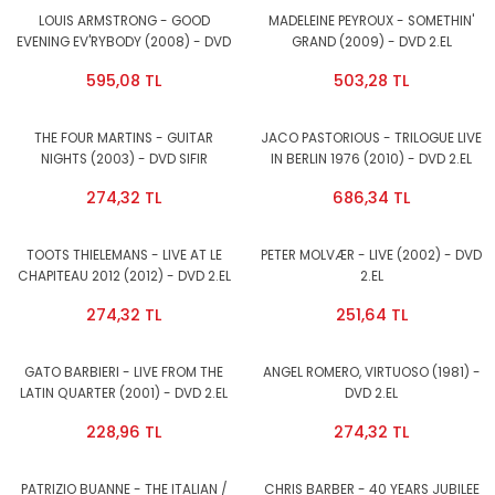
LOUIS ARMSTRONG - GOOD
MADELEINE PEYROUX - SOMETHIN'
EVENING EV'RYBODY (2008) - DVD
GRAND (2009) - DVD 2.EL
2.EL
595,08 TL
503,28 TL
THE FOUR MARTINS - GUITAR
JACO PASTORIOUS - TRILOGUE LIVE
NIGHTS (2003) - DVD SIFIR
IN BERLIN 1976 (2010) - DVD 2.EL
274,32 TL
686,34 TL
TOOTS THIELEMANS - LIVE AT LE
PETER MOLVÆR - LIVE (2002) - DVD
CHAPITEAU 2012 (2012) - DVD 2.EL
2.EL
274,32 TL
251,64 TL
GATO BARBIERI - LIVE FROM THE
ANGEL ROMERO, VIRTUOSO (1981) -
LATIN QUARTER (2001) - DVD 2.EL
DVD 2.EL
1.BÖLGE
228,96 TL
274,32 TL
PATRIZIO BUANNE - THE ITALIAN /
CHRIS BARBER - 40 YEARS JUBILEE