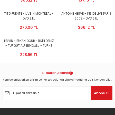
366,12 TL
137,16 TL
TITO PUENTE - LIVE IN MONTREAL -
ANTOINE HERVE - INSIDE LIVE PARIS
DVD 2.EL
2003 - DVD 2.EL
270,00 TL
366,12 TL
TELVİN - ERKAN OĞUR - İLKİN DENİZ
- TURGUT ALP BEKOĞLU - TURNE
BELGESELİ - OKAN AVCI - DVD SIFIR
228,96 TL
E-bülten Aboneliği
Yeni gelenler, erken erişim ve her şey yolunda olup olmadığına dair içeriden bilgi.
Abone Ol