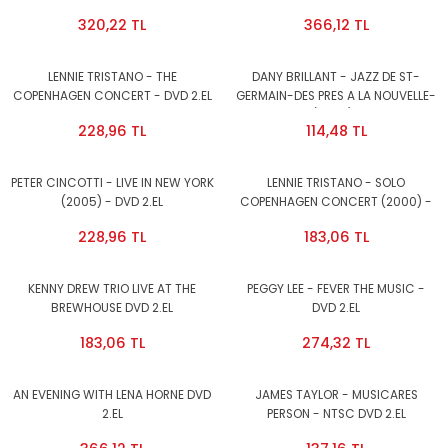
320,22 TL
366,12 TL
LENNIE TRISTANO - THE
DANY BRILLANT - JAZZ DE ST-
COPENHAGEN CONCERT - DVD 2.EL
GERMAIN-DES PRES A LA NOUVELLE-
ORLEANS (2005) - DVD 2.EL
228,96 TL
114,48 TL
PETER CINCOTTI - LIVE IN NEW YORK
LENNIE TRISTANO - SOLO
(2005) - DVD 2.EL
COPENHAGEN CONCERT (2000) -
DVD 2.EL
228,96 TL
183,06 TL
KENNY DREW TRIO LIVE AT THE
PEGGY LEE - FEVER THE MUSIC -
BREWHOUSE DVD 2.EL
DVD 2.EL
183,06 TL
274,32 TL
AN EVENING WITH LENA HORNE DVD
JAMES TAYLOR - MUSICARES
2.EL
PERSON - NTSC DVD 2.EL