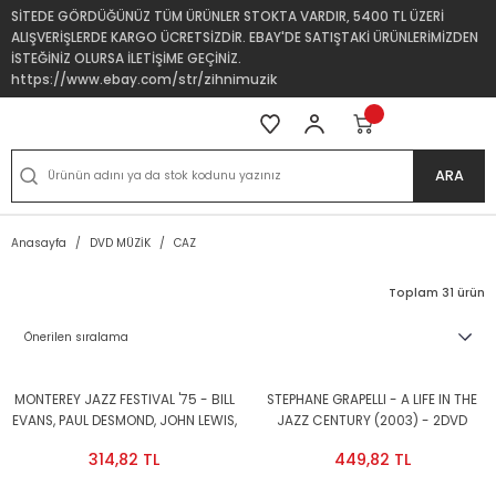
SİTEDE GÖRDÜĞÜNÜZ TÜM ÜRÜNLER STOKTA VARDIR, 5400 TL ÜZERİ
ALIŞVERİŞLERDE KARGO ÜCRETSİZDİR. EBAY'DE SATIŞTAKİ ÜRÜNLERİMİZDEN
İSTEĞİNİZ OLURSA İLETİŞİME GEÇİNİZ.
https://www.ebay.com/str/zihnimuzik
ARA
Anasayfa
DVD MÜZİK
CAZ
Toplam 31 ürün
MONTEREY JAZZ FESTIVAL '75 - BILL
STEPHANE GRAPELLI - A LIFE IN THE
EVANS, PAUL DESMOND, JOHN LEWIS,
JAZZ CENTURY (2003) - 2DVD
CHUCK MANGIONE,.. - DVD 2.EL
DOCUMENTAY & MUSIC 2.EL
314,82 TL
449,82 TL