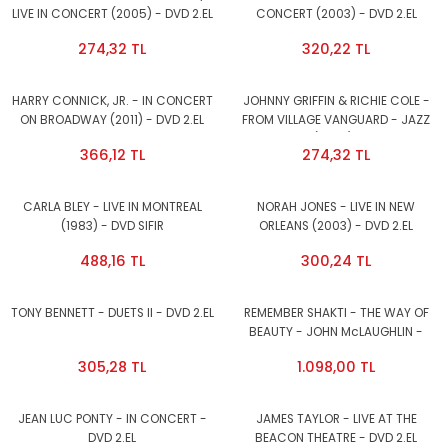
LIVE IN CONCERT (2005) - DVD 2.EL
CONCERT (2003) - DVD 2.EL
274,32 TL
320,22 TL
HARRY CONNICK, JR. - IN CONCERT
JOHNNY GRIFFIN & RICHIE COLE -
ON BROADWAY (2011) - DVD 2.EL
FROM VILLAGE VANGUARD - JAZZ
LIFE VOL.1 (2003) - DVD 2.EL
366,12 TL
274,32 TL
CARLA BLEY - LIVE IN MONTREAL
NORAH JONES - LIVE IN NEW
(1983) - DVD SIFIR
ORLEANS (2003) - DVD 2.EL
488,16 TL
300,24 TL
TONY BENNETT - DUETS II - DVD 2.EL
REMEMBER SHAKTI - THE WAY OF
BEAUTY - JOHN McLAUGHLIN -
ZAKIR HUSSAIN - DVD SIFIR
305,28 TL
1.098,00 TL
JEAN LUC PONTY - IN CONCERT -
JAMES TAYLOR - LIVE AT THE
DVD 2.EL
BEACON THEATRE - DVD 2.EL