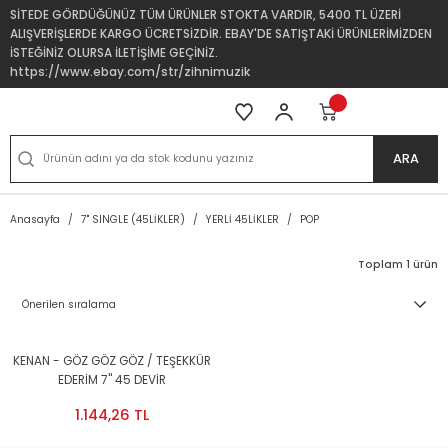
SİTEDE GÖRDÜĞÜNÜZ TÜM ÜRÜNLER STOKTA VARDIR, 5400 TL ÜZERİ
ALIŞVERİŞLERDE KARGO ÜCRETSİZDİR. EBAY'DE SATIŞTAKİ ÜRÜNLERİMİZDEN
İSTEĞİNİZ OLURSA İLETİŞİME GEÇİNİZ.
https://www.ebay.com/str/zihnimuzik
ARA
Anasayfa
7'' SINGLE (45LİKLER)
YERLİ 45LİKLER
POP
Toplam 1 ürün
KENAN - GÖZ GÖZ GÖZ / TEŞEKKÜR
EDERİM 7'' 45 DEVİR
1.144,26 TL