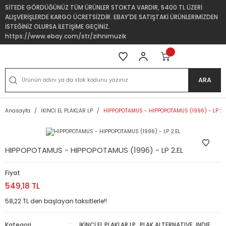
SİTEDE GÖRDÜĞÜNÜZ TÜM ÜRÜNLER STOKTA VARDIR, 5400 TL ÜZERİ
ALIŞVERİŞLERDE KARGO ÜCRETSİZDİR. EBAY'DE SATIŞTAKİ ÜRÜNLERİMİZDEN
İSTEĞİNİZ OLURSA İLETİŞİME GEÇİNİZ.
https://www.ebay.com/str/zihnimuzik
ARA
Anasayfa
İKİNCİ EL PLAKLAR LP
HIPPOPOTAMUS - HIPPOPOTAMUS (1996) - LP 2.
HIPPOPOTAMUS - HIPPOPOTAMUS (1996) - LP 2.EL
Fiyat
549,18 TL
58,22 TL den başlayan taksitlerle!!
Kategori
İKİNCİ EL PLAKLAR LP
,
PLAK ALTERNATIVE, INDIE,