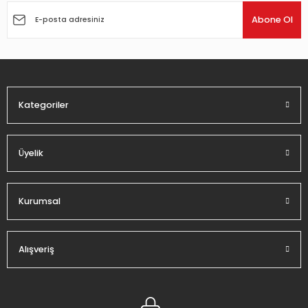
Ürün açıklamasında eksik bilgiler bulunuyor.
Abone Ol
Ürün bilgilerinde hatalar bulunuyor.
Ürün fiyatı diğer sitelerden daha pahalı.
Bu ürüne benzer farklı alternatifler olmalı.
Kategoriler
Üyelik
Gönder
Kurumsal
Alışveriş