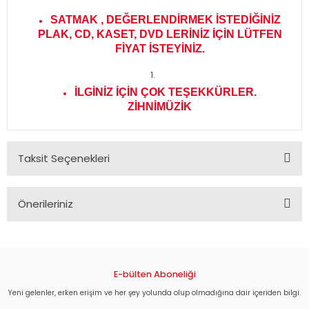
SATMAK , DEĞERLENDİRMEK İSTEDİĞİNİZ
PLAK, CD, KASET, DVD LERİNİZ İÇİN LÜTFEN
FİYAT İSTEYİNİZ.
İLGİNİZ İÇİN ÇOK TEŞEKKÜRLER.
ZİHNİMÜZİK
Taksit Seçenekleri
Önerileriniz
Bu ürünün fiyat bilgisi, resim, ürün açıklamalarında ve diğer
konularda yetersiz gördüğünüz noktaları öneri formunu
kullanarak tarafımıza iletebilirsiniz.
Görüş ve önerileriniz için teşekkür ederiz.
E-bülten Aboneliği
Yeni gelenler, erken erişim ve her şey yolunda olup olmadığına dair içeriden bilgi.
Ürün resmi kalitesiz, bozuk veya görüntülenemiyor.