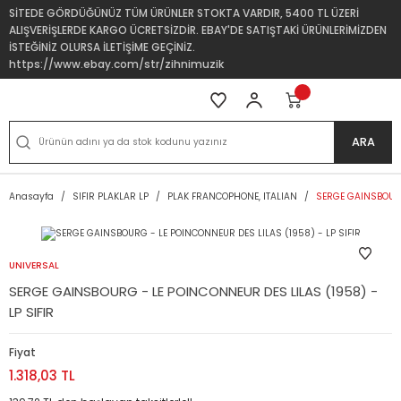
SİTEDE GÖRDÜĞÜNÜZ TÜM ÜRÜNLER STOKTA VARDIR, 5400 TL ÜZERİ
ALIŞVERİŞLERDE KARGO ÜCRETSİZDİR. EBAY'DE SATIŞTAKİ ÜRÜNLERİMİZDEN
İSTEĞİNİZ OLURSA İLETİŞİME GEÇİNİZ.
https://www.ebay.com/str/zihnimuzik
ARA
Anasayfa
SIFIR PLAKLAR LP
PLAK FRANCOPHONE, ITALIAN
SERGE GAINSBOURG
UNIVERSAL
SERGE GAINSBOURG - LE POINCONNEUR DES LILAS (1958) -
LP SIFIR
Fiyat
1.318,03 TL