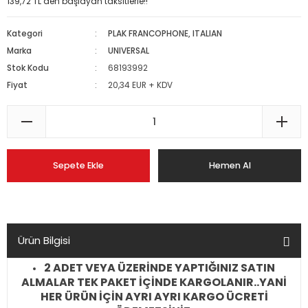
139,72 TL den başlayan taksitlerle!!
Kategori
PLAK FRANCOPHONE, ITALIAN
Marka
UNIVERSAL
Stok Kodu
68193992
Fiyat
20,34 EUR + KDV
Sepete Ekle
Hemen Al
Ürün Bilgisi
2 ADET VEYA ÜZERİNDE YAPTIĞINIZ SATIN
ALMALAR TEK PAKET İÇİNDE KARGOLANIR..YANİ
HER ÜRÜN İÇİN AYRI AYRI KARGO ÜCRETİ