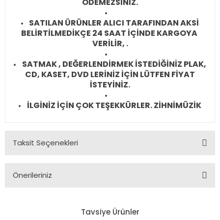
ÖDEMEZSİNİZ.
SATILAN ÜRÜNLER ALICI TARAFINDAN AKSİ
BELİRTİLMEDİKÇE 24 SAAT İÇİNDE KARGOYA
VERİLİR, .
SATMAK , DEĞERLENDİRMEK İSTEDİĞİNİZ PLAK,
CD, KASET, DVD LERİNİZ İÇİN LÜTFEN FİYAT
İSTEYİNİZ.
İLGİNİZ İÇİN ÇOK TEŞEKKÜRLER. ZİHNİMÜZİK
Taksit Seçenekleri
Önerileriniz
Bu ürünün fiyat bilgisi, resim, ürün açıklamalarında ve diğer
konularda yetersiz gördüğünüz noktaları öneri formunu
Tavsiye Ürünler
kullanarak tarafımıza iletebilirsiniz.