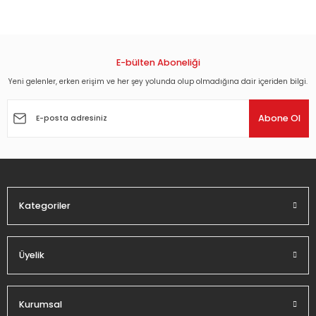
Görüş ve önerileriniz için teşekkür ederiz.
SERGE GAINSBOURG - LA JAVANAISE (1963) - LP SIFIR
Ürün resmi kalitesiz, bozuk veya görüntülenemiyor.
Ürün açıklamasında eksik bilgiler bulunuyor.
E-bülten Aboneliği
1.512,00 TL
Ürün bilgilerinde hatalar bulunuyor.
Yeni gelenler, erken erişim ve her şey yolunda olup olmadığına dair içeriden bilgi.
Ürün fiyatı diğer sitelerden daha pahalı.
SERGE GAINSBOURG - CONFIDENTIEL (1963) - LP SIFIR
Abone Ol
Bu ürüne benzer farklı alternatifler olmalı.
1.318,03 TL
SERGE GAINSBOURG - INITIALS B.B. (1966) - LP SIFIR
Kategoriler
1.318,03 TL
Gönder
Üyelik
Kurumsal