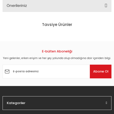
Önerileriniz
Bu ürünün fiyat bilgisi, resim, ürün açıklamalarında ve diğer
konularda yetersiz gördüğünüz noktaları öneri formunu
Tavsiye Ürünler
kullanarak tarafımıza iletebilirsiniz.
Görüş ve önerileriniz için teşekkür ederiz.
TEOMAN - İNSANLIK HALLERİ (2009) - LP SIFIR PLAK
Ürün resmi kalitesiz, bozuk veya görüntülenemiyor.
Ürün açıklamasında eksik bilgiler bulunuyor.
E-bülten Aboneliği
840,00 TL
Ürün bilgilerinde hatalar bulunuyor.
Yeni gelenler, erken erişim ve her şey yolunda olup olmadığına dair içeriden bilgi.
Ürün fiyatı diğer sitelerden daha pahalı.
TEOMAN - 17 / ONYEDİ (2000) - LP YENİ BASIM SIFIR PLAK
Abone Ol
Bu ürüne benzer farklı alternatifler olmalı.
1.008,00 TL
Kategoriler
Gönder