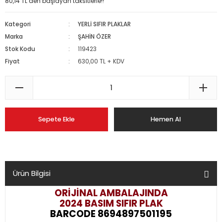
80,14 TL den başlayan taksitlerle!!
Kategori
YERLİ SIFIR PLAKLAR
Marka
ŞAHİN ÖZER
Stok Kodu
119423
Fiyat
630,00 TL + KDV
Sepete Ekle
Hemen Al
Ürün Bilgisi
ORİJİNAL AMBALAJINDA
2024 BASIM SIFIR PLAK
BARCODE 8694897501195