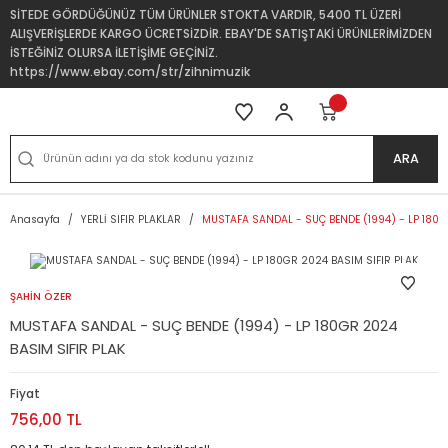
SİTEDE GÖRDÜĞÜNÜZ TÜM ÜRÜNLER STOKTA VARDIR, 5400 TL ÜZERİ
ALIŞVERİŞLERDE KARGO ÜCRETSİZDİR. EBAY'DE SATIŞTAKİ ÜRÜNLERİMİZDEN
İSTEĞİNİZ OLURSA İLETİŞİME GEÇİNİZ.
https://www.ebay.com/str/zihnimuzik
ARA
Anasayfa
YERLİ SIFIR PLAKLAR
MUSTAFA SANDAL - SUÇ BENDE (1994) - LP 180G
ŞAHİN ÖZER
MUSTAFA SANDAL - SUÇ BENDE (1994) - LP 180GR 2024
BASIM SIFIR PLAK
Fiyat
756,00 TL