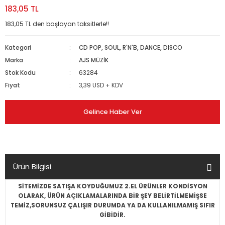
183,05 TL
183,05 TL den başlayan taksitlerle!!
Kategori
CD POP, SOUL, R'N'B, DANCE, DISCO
Marka
AJS MÜZİK
Stok Kodu
63284
Fiyat
3,39 USD + KDV
Gelince Haber Ver
Ürün Bilgisi
SİTEMİZDE SATIŞA KOYDUĞUMUZ 2.EL ÜRÜNLER KONDİSYON
OLARAK, ÜRÜN AÇIKLAMALARINDA BİR ŞEY BELİRTİLMEMİŞSE
TEMİZ,SORUNSUZ ÇALIŞIR DURUMDA YA DA KULLANILMAMIŞ SIFIR
GİBİDİR.