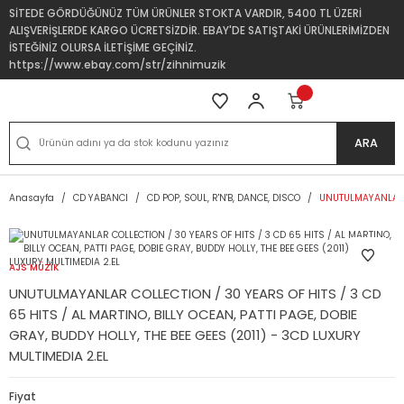
SİTEDE GÖRDÜĞÜNÜZ TÜM ÜRÜNLER STOKTA VARDIR, 5400 TL ÜZERİ
ALIŞVERİŞLERDE KARGO ÜCRETSİZDİR. EBAY'DE SATIŞTAKİ ÜRÜNLERİMİZDEN
İSTEĞİNİZ OLURSA İLETİŞİME GEÇİNİZ.
https://www.ebay.com/str/zihnimuzik
ARA
Anasayfa
CD YABANCI
CD POP, SOUL, R'N'B, DANCE, DISCO
UNUTULMAYANLAR CO
AJS MÜZİK
UNUTULMAYANLAR COLLECTION / 30 YEARS OF HITS / 3 CD
65 HITS / AL MARTINO, BILLY OCEAN, PATTI PAGE, DOBIE
GRAY, BUDDY HOLLY, THE BEE GEES (2011) - 3CD LUXURY
MULTIMEDIA 2.EL
Fiyat