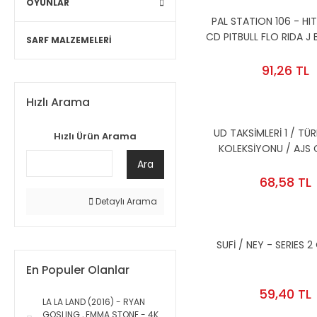
OYUNLAR
PAL STATION 106 - HIT
CD PITBULL FLO RIDA J B
SARF MALZEMELERİ
91,26 TL
Hızlı Arama
UD TAKSİMLERİ 1 / TÜ
Hızlı Ürün Arama
KOLEKSİYONU / AJS C
Ara
68,58 TL
Detaylı Arama
SUFİ / NEY - SERIES 2
En Populer Olanlar
59,40 TL
LA LA LAND (2016) - RYAN
GOSLING , EMMA STONE - 4K