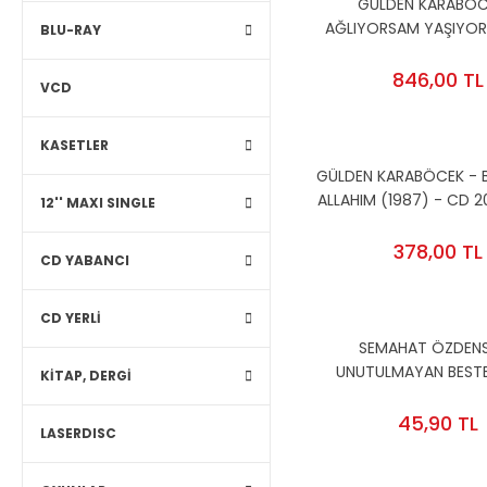
GÜLDEN KARABÖC
AĞLIYORSAM YAŞIYOR
BLU-RAY
EVLİSİN (1984) - LP 2
SIFIR PLAK
846,00 TL
VCD
KASETLER
GÜLDEN KARABÖCEK - B
ALLAHIM (1987) - CD 2
12'' MAXI SINGLE
AMBALAJINDA SI
378,00 TL
CD YABANCI
CD YERLİ
SEMAHAT ÖZDENS
UNUTULMAYAN BESTE
KİTAP, DERGİ
UNUTULMAZ ESERLERİ
MÜZİĞİ KOLLEKSİYONU 3
45,90 TL
LASERDISC