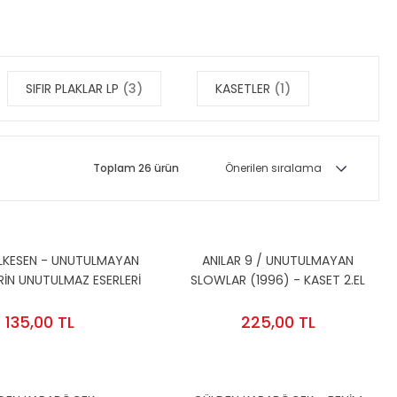
SIFIR PLAKLAR LP
(3)
KASETLER
(1)
Toplam 26 ürün
LKESEN - UNUTULMAYAN
ANILAR 9 / UNUTULMAYAN
RİN UNUTULMAZ ESERLERİ
SLOWLAR (1996) - KASET 2.EL
MÜZİĞİ KOLEKSİYONU 2
2005) - CD 2.EL
135,00 TL
225,00 TL