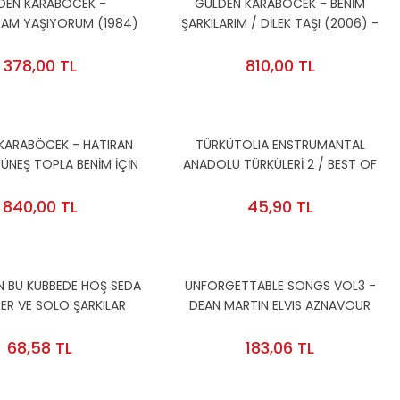
DEN KARABÖCEK -
GÜLDEN KARABÖCEK - BENİM
AM YAŞIYORUM (1984)
ŞARKILARIM / DİLEK TAŞI (2006) -
24 BASIM AMBALAJINDA
CD 2024 BASIM AMBALAJINDA
SIFIR
SIFIR
378,00 TL
810,00 TL
KARABÖCEK - HATIRAN
TÜRKÜTOLIA ENSTRUMANTAL
GÜNEŞ TOPLA BENİM İÇİN
ANADOLU TÜRKÜLERİ 2 / BEST OF
LP 2023 BASKI SIFIR PLAK
ANATOLIAN FOLK MUSIC 2 (2004)
- CD 2.EL
840,00 TL
45,90 TL
N BU KUBBEDE HOŞ SEDA
UNFORGETTABLE SONGS VOL3 -
BER VE SOLO ŞARKILAR
DEAN MARTIN ELVIS AZNAVOUR
 CD TÜRK SANAT MÜZİĞİ
BREL (2011) - CD SIFIR
SIFIR
68,58 TL
183,06 TL