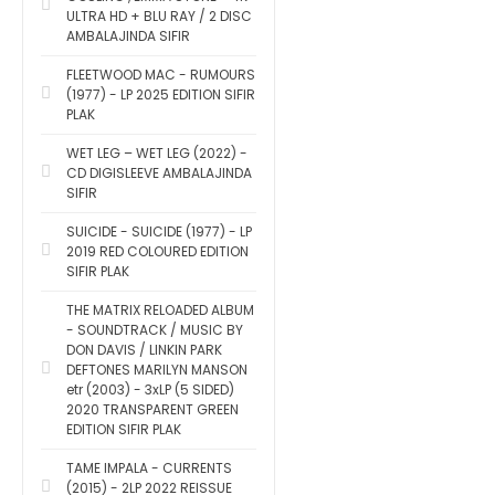
ULTRA HD + BLU RAY / 2 DISC
AMBALAJINDA SIFIR
FLEETWOOD MAC - RUMOURS
(1977) - LP 2025 EDITION SIFIR
PLAK
WET LEG – WET LEG (2022) -
CD DIGISLEEVE AMBALAJINDA
SIFIR
SUICIDE - SUICIDE (1977) - LP
2019 RED COLOURED EDITION
SIFIR PLAK
THE MATRIX RELOADED ALBUM
- SOUNDTRACK / MUSIC BY
DON DAVIS / LINKIN PARK
DEFTONES MARILYN MANSON
etr (2003) - 3xLP (5 SIDED)
2020 TRANSPARENT GREEN
EDITION SIFIR PLAK
TAME IMPALA - CURRENTS
(2015) - 2LP 2022 REISSUE