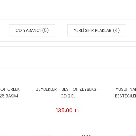
CD YABANCI
(5)
YERLİ SIFIR PLAKLAR
(4)
 OF GREEK
ZEYBEKLER - BEST OF ZEYBEKS -
YUSUF NA
26 BASIM
CD 2.EL
BESTECİLE
IFIR PLAK
/ TÜRK 
(
135,00 TL