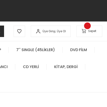
A
Sepet
Üye Girişi,
Üye Ol
P
7'' SINGLE (45LİKLER)
DVD FİLM
ANCI
CD YERLİ
KİTAP, DERGİ