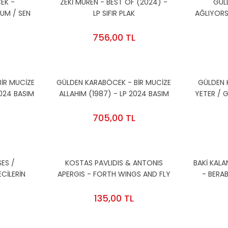
EK -
ZEKİ MÜREN - BEST OF (2024) -
GÜL
UM / SEN
LP SIFIR PLAK
AĞLIYORS
024 BASIM
- CD 20
756,00 TL
İR MUCİZE
GÜLDEN KARABÖCEK - BİR MUCİZE
GÜLDEN 
024 BASIM
ALLAHIM (1987) - LP 2024 BASIM
YETER / 
FIR
SIFIR PLAK
(1990) - 
705,00 TL
ES /
KOSTAS PAVLIDIS & ANTONIS
BAKİ KALA
CİLERİN
APERGIS - FORTH WINGS AND FLY
- BERA
 / TÜRK
(2009) - CD 2.EL
(2012) -
 - CD 2.EL
135,00 TL