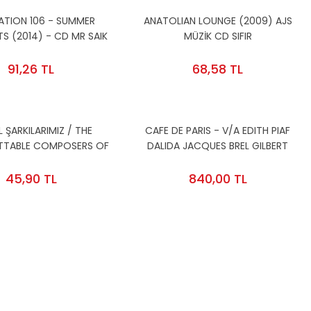
ATION 106 - SUMMER
ANATOLIAN LOUNGE (2009) AJS
TS (2014) - CD MR SAIK
MÜZİK CD SIFIR
BABY BLUE PICCO 2.EL
91,26 TL
68,58 TL
 ŞARKILARIMIZ / THE
CAFE DE PARIS - V/A EDITH PIAF
TTABLE COMPOSERS OF
DALIDA JACQUES BREL GILBERT
 MUSIC (2009) AJS CD
BECAUD DARIO MORENO CHARLES
2.EL
AZNAVOUR YVES MONTAND - LP
45,90 TL
840,00 TL
SIFIR PLAK