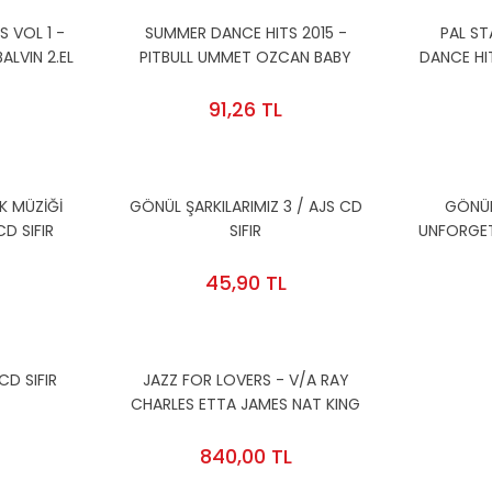
S VOL 1 -
SUMMER DANCE HITS 2015 -
PAL ST
ALVIN 2.EL
PITBULL UMMET OZCAN BABY
DANCE HI
BROWN BUKALEMUN - CD DISCO
MOSSANO 
DANCE R'N'B 2.EL
91,26 TL
RK MÜZİĞİ
GÖNÜL ŞARKILARIMIZ 3 / AJS CD
GÖNÜL
D SIFIR
SIFIR
UNFORGE
TURKISH
45,90 TL
 CD SIFIR
JAZZ FOR LOVERS - V/A RAY
CHARLES ETTA JAMES NAT KING
COLE BEN E.KING LOUIS
ARMSTRONG - LP SIFIR PLAK
840,00 TL