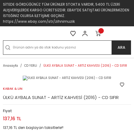
SİTEDE GÖRDÜĞÜNÜZ TÜM ÜRÜNLER STOKTA VARDIR, 5400 TL ÜZERİ
ALIŞVERİŞLERDE KARGO ÜCRETSİZDİR. EBAY'DE SATIŞTAKİ ÜRÜNLERİMİZDEN
İSTEĞİNİZ OLURSA İLETİŞİME GEÇİNİZ.
https://www.ebay.com/str/zihnimuzik
ARA
Anasayfa
CD YERLİ
ÜLKÜ AYBALA SUNAT - ARTİZ KAHVESİ (2016) - CD SIFIR
KABAK & LIN
ÜLKÜ AYBALA SUNAT - ARTİZ KAHVESİ (2016) - CD SIFIR
Fiyat
137,16 TL
137,16 TL den başlayan taksitlerle!!