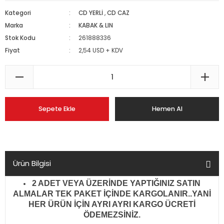
Kategori
CD YERLİ
,
CD CAZ
Marka
KABAK & LIN
Stok Kodu
261888336
Fiyat
2,54 USD + KDV
Sepete Ekle
Hemen Al
Ürün Bilgisi
2 ADET VEYA ÜZERİNDE YAPTIĞINIZ SATIN
ALMALAR TEK PAKET İÇİNDE KARGOLANIR..YANİ
HER ÜRÜN İÇİN AYRI AYRI KARGO ÜCRETİ
ÖDEMEZSİNİZ.