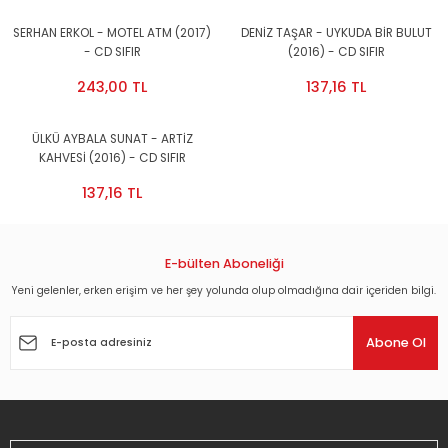
SERHAN ERKOL - MOTEL ATM (2017)
DENİZ TAŞAR - UYKUDA BİR BULUT
- CD SIFIR
(2016) - CD SIFIR
243,00 TL
137,16 TL
ÜLKÜ AYBALA SUNAT - ARTİZ
KAHVESİ (2016) - CD SIFIR
137,16 TL
E-bülten Aboneliği
Yeni gelenler, erken erişim ve her şey yolunda olup olmadığına dair içeriden bilgi.
Abone Ol