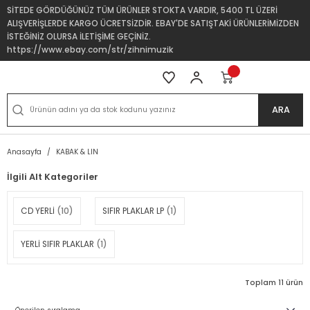
SİTEDE GÖRDÜĞÜNÜZ TÜM ÜRÜNLER STOKTA VARDIR, 5400 TL ÜZERİ
ALIŞVERİŞLERDE KARGO ÜCRETSİZDİR. EBAY'DE SATIŞTAKİ ÜRÜNLERİMİZDEN
İSTEĞİNİZ OLURSA İLETİŞİME GEÇİNİZ.
https://www.ebay.com/str/zihnimuzik
ARA
Anasayfa
KABAK & LIN
İlgili Alt Kategoriler
CD YERLİ
(10)
SIFIR PLAKLAR LP
(1)
YERLİ SIFIR PLAKLAR
(1)
Toplam 11 ürün