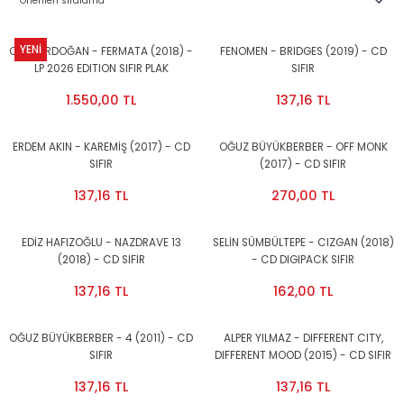
YENİ
CENK ERDOĞAN - FERMATA (2018) -
FENOMEN - BRIDGES (2019) - CD
LP 2026 EDITION SIFIR PLAK
SIFIR
1.550,00 TL
137,16 TL
ERDEM AKIN - KAREMİŞ (2017) - CD
OĞUZ BÜYÜKBERBER - OFF MONK
SIFIR
(2017) - CD SIFIR
137,16 TL
270,00 TL
EDİZ HAFIZOĞLU - NAZDRAVE 13
SELİN SÜMBÜLTEPE - CIZGAN (2018)
(2018) - CD SIFIR
- CD DIGIPACK SIFIR
137,16 TL
162,00 TL
OĞUZ BÜYÜKBERBER - 4 (2011) - CD
ALPER YILMAZ - DIFFERENT CITY,
SIFIR
DIFFERENT MOOD (2015) - CD SIFIR
137,16 TL
137,16 TL