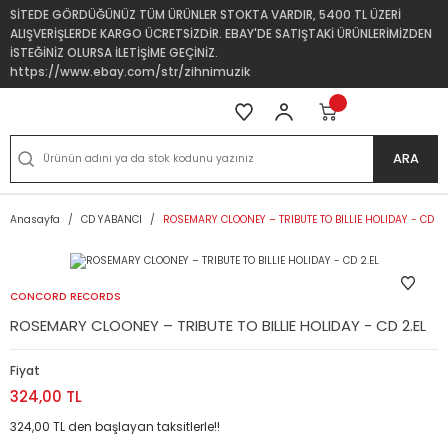
SİTEDE GÖRDÜĞÜNÜZ TÜM ÜRÜNLER STOKTA VARDIR, 5400 TL ÜZERİ
ALIŞVERİŞLERDE KARGO ÜCRETSİZDİR. EBAY'DE SATIŞTAKİ ÜRÜNLERİMİZDEN
İSTEĞİNİZ OLURSA İLETİŞİME GEÇİNİZ.
https://www.ebay.com/str/zihnimuzik
ARA
Anasayfa
CD YABANCI
ROSEMARY CLOONEY – TRIBUTE TO BILLIE HOLIDAY - CD 2.
CONCORD RECORDS
ROSEMARY CLOONEY – TRIBUTE TO BILLIE HOLIDAY - CD 2.EL
Fiyat
324,00 TL
324,00 TL den başlayan taksitlerle!!