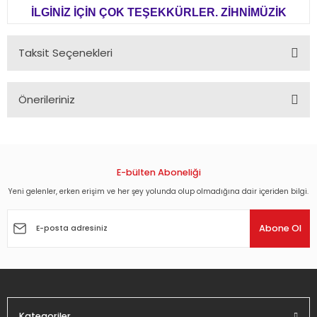
İLGİNİZ İÇİN ÇOK TEŞEKKÜRLER. ZİHNİMÜZİK
Taksit Seçenekleri
Önerileriniz
Bu ürünün fiyat bilgisi, resim, ürün açıklamalarında ve diğer
konularda yetersiz gördüğünüz noktaları öneri formunu
kullanarak tarafımıza iletebilirsiniz.
Görüş ve önerileriniz için teşekkür ederiz.
E-bülten Aboneliği
Yeni gelenler, erken erişim ve her şey yolunda olup olmadığına dair içeriden bilgi.
Ürün resmi kalitesiz, bozuk veya görüntülenemiyor.
Ürün açıklamasında eksik bilgiler bulunuyor.
Abone Ol
Ürün bilgilerinde hatalar bulunuyor.
Ürün fiyatı diğer sitelerden daha pahalı.
Bu ürüne benzer farklı alternatifler olmalı.
Kategoriler