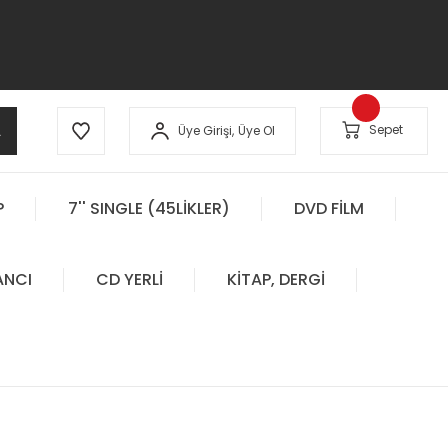
A
Sepet
Üye Girişi,
Üye Ol
P
7'' SINGLE (45LİKLER)
DVD FİLM
ANCI
CD YERLİ
KİTAP, DERGİ