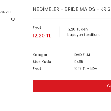
NEDİMELER - BRIDE MAIDS - KRIS
Fiyat
12,20 TL den
12,20 TL
başlayan taksitlerle!!
Kategori
DVD FİLM
Stok Kodu
94115
Fiyat
10,17 TL + KDV
G