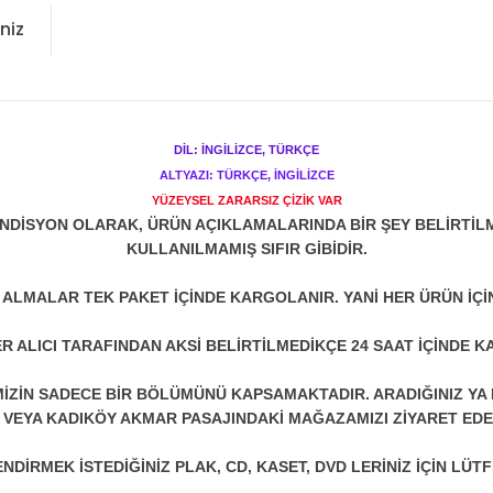
niz
DİL: İNGİLİZCE, TÜRKÇE
ALTYAZI: TÜRKÇE, İNGİLİZCE
YÜZEYSEL ZARARSIZ ÇİZİK VAR
NDİSYON OLARAK, ÜRÜN AÇIKLAMALARINDA BİR ŞEY BELİRTİL
KULLANILMAMIŞ SIFIR GİBİDİR.
N ALMALAR TEK PAKET İÇİNDE KARGOLANIR. YANİ HER ÜRÜN İÇİ
R ALICI TARAFINDAN AKSİ BELİRTİLMEDİKÇE 24 SAAT İÇİNDE K
ZİN SADECE BİR BÖLÜMÜNÜ KAPSAMAKTADIR. ARADIĞINIZ YA D
 VEYA KADIKÖY AKMAR PASAJINDAKİ MAĞAZAMIZI ZİYARET EDEB
DİRMEK İSTEDİĞİNİZ PLAK, CD, KASET, DVD LERİNİZ İÇİN LÜTFE