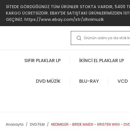
SİTEDE GÖRDÜĞÜNÜZ TÜM ÜRÜNLER STOKTA VARDIR, 5400 TL 
KARGO ÜCRETSİZDİR. EBAY'DE SATIŞTAKİ ÜRÜNLERİMİZDEN İSTE
GEÇİNİZ. https://www.ebay.com/str/zihnimuzik
SIFIR PLAKLAR LP
İKİNCİ EL PLAKLAR LP
DVD MÜZİK
BLU-RAY
VCD
Anasayfa
DVD FİLM
NEDİMELER - BRIDE MAIDS - KRISTEN WIIG - DVD