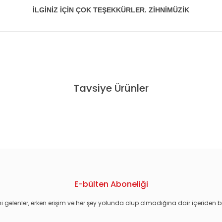
İLGİNİZ İÇİN ÇOK TEŞEKKÜRLER. ZİHNİMÜZİK
konularda yetersiz gördüğünüz noktaları öneri formunu kullanarak tarafım
Tavsiye Ürünler
ON BIGGS - ALYSON HANNIGAN - DVD 2.EL
E-bülten Aboneliği
i gelenler, erken erişim ve her şey yolunda olup olmadığına dair içeriden bi
Gönder