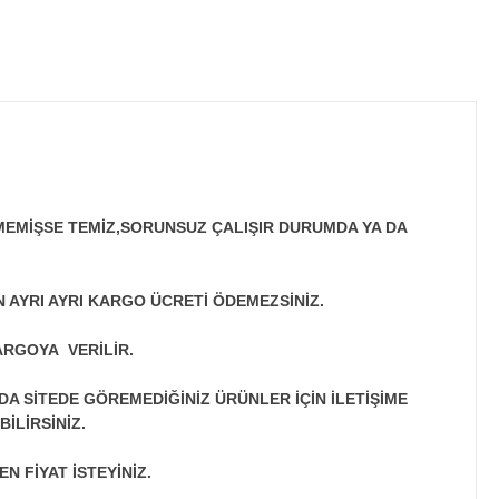
MEMİŞSE TEMİZ,SORUNSUZ ÇALIŞIR DURUMDA YA DA
N AYRI AYRI KARGO ÜCRETİ ÖDEMEZSİNİZ.
ARGOYA VERİLİR.
A SİTEDE GÖREMEDİĞİNİZ ÜRÜNLER İÇİN İLETİŞİME
İLİRSİNİZ.
N FİYAT İSTEYİNİZ.