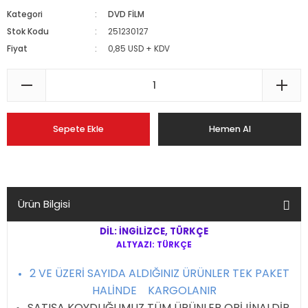
Kategori
DVD FİLM
Stok Kodu
251230127
Fiyat
0,85 USD + KDV
Sepete Ekle
Hemen Al
Ürün Bilgisi
DİL: İNGİLİZCE, TÜRKÇE
ALTYAZI: TÜRKÇE
2 VE ÜZERİ SAYIDA ALDIĞINIZ ÜRÜNLER TEK PAKET
HALİNDE KARGOLANIR
SATIŞA KOYDUĞUMUZ TÜM ÜRÜNLER ORİJİNALDİR,