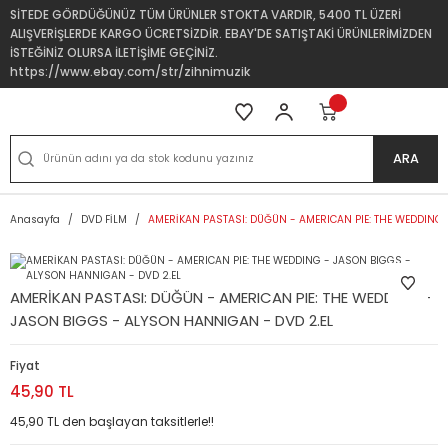
SİTEDE GÖRDÜĞÜNÜZ TÜM ÜRÜNLER STOKTA VARDIR, 5400 TL ÜZERİ
ALIŞVERİŞLERDE KARGO ÜCRETSİZDİR. EBAY'DE SATIŞTAKİ ÜRÜNLERİMİZDEN
İSTEĞİNİZ OLURSA İLETİŞİME GEÇİNİZ.
https://www.ebay.com/str/zihnimuzik
ARA
Anasayfa
DVD FİLM
AMERİKAN PASTASI: DÜĞÜN - AMERICAN PIE: THE WEDDING
AMERİKAN PASTASI: DÜĞÜN - AMERICAN PIE: THE WEDDING -
JASON BIGGS - ALYSON HANNIGAN - DVD 2.EL
Fiyat
45,90 TL
45,90 TL den başlayan taksitlerle!!