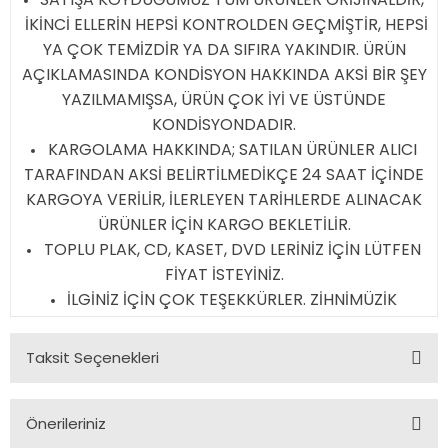
İKİNCİ ELLERİN HEPSİ KONTROLDEN GEÇMİŞTİR, HEPSİ
YA ÇOK TEMİZDİR YA DA SIFIRA YAKINDIR. ÜRÜN
AÇIKLAMASINDA KONDİSYON HAKKINDA AKSİ BİR ŞEY
YAZILMAMIŞSA, ÜRÜN ÇOK İYİ VE ÜSTÜNDE
KONDİSYONDADIR.
KARGOLAMA HAKKINDA; SATILAN ÜRÜNLER ALICI
TARAFINDAN AKSİ BELİRTİLMEDİKÇE 24 SAAT İÇİNDE
KARGOYA VERİLİR, İLERLEYEN TARİHLERDE ALINACAK
ÜRÜNLER İÇİN KARGO BEKLETİLİR.
TOPLU PLAK, CD, KASET, DVD LERİNİZ İÇİN LÜTFEN
FİYAT İSTEYİNİZ.
İLGİNİZ İÇİN ÇOK TEŞEKKÜRLER. ZİHNİMÜZİK
Taksit Seçenekleri
Önerileriniz