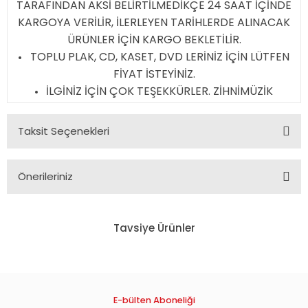
TARAFINDAN AKSİ BELİRTİLMEDİKÇE 24 SAAT İÇİNDE
KARGOYA VERİLİR, İLERLEYEN TARİHLERDE ALINACAK
ÜRÜNLER İÇİN KARGO BEKLETİLİR.
TOPLU PLAK, CD, KASET, DVD LERİNİZ İÇİN LÜTFEN
FİYAT İSTEYİNİZ.
İLGİNİZ İÇİN ÇOK TEŞEKKÜRLER. ZİHNİMÜZİK
Taksit Seçenekleri
Önerileriniz
Bu ürünün fiyat bilgisi, resim, ürün açıklamalarında ve diğer
konularda yetersiz gördüğünüz noktaları öneri formunu
Tavsiye Ürünler
kullanarak tarafımıza iletebilirsiniz.
Görüş ve önerileriniz için teşekkür ederiz.
EBRU ŞALLI İLE SÜPER BİR KARIN - DVD 2.EL
Ürün resmi kalitesiz, bozuk veya görüntülenemiyor.
Ürün açıklamasında eksik bilgiler bulunuyor.
E-bülten Aboneliği
22,68 TL