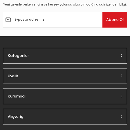
Ürün bilgilerinde hatalar bulunuyor.
Yeni gelenler, erken erişim ve her şey yolunda olup olmadığına dair içeriden bilgi.
Ürün fiyatı diğer sitelerden daha pahalı.
EBRU ŞALLI İLE PİLATES - DVD 2.EL
EBRU ŞALLI İLE PİLATES 2 - DVD 2.EL
Abone Ol
Bu ürüne benzer farklı alternatifler olmalı.
44,82 TL
45,90 TL
Kategoriler
Gönder
Üyelik
Kurumsal
Alışveriş