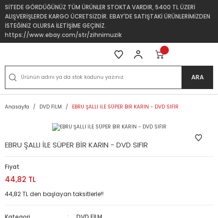
SİTEDE GÖRDÜĞÜNÜZ TÜM ÜRÜNLER STOKTA VARDIR, 5400 TL ÜZERİ
ALIŞVERİŞLERDE KARGO ÜCRETSİZDİR. EBAY'DE SATIŞTAKİ ÜRÜNLERİMİZDEN
İSTEĞİNİZ OLURSA İLETİŞİME GEÇİNİZ.
https://www.ebay.com/str/zihnimuzik
ARA
Anasayfa
DVD FİLM
EBRU ŞALLI İLE SÜPER BİR KARIN - DVD SIFIR
EBRU ŞALLI İLE SÜPER BİR KARIN - DVD SIFIR
Fiyat
44,82 TL
44,82 TL den başlayan taksitlerle!!
Kategori
DVD FİLM