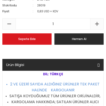
Stok Kodu
28019
Fiyat
0,83 USD + KDV
Sepete Ekle
Hemen Al
Ürün Bilgisi
DİL: TÜRKÇE
2 VE ÜZERİ SAYIDA ALDIĞINIZ ÜRÜNLER TEK PAKET
HALİNDE KARGOLANIR
SATIŞA KOYDUĞUMUZ TÜM ÜRÜNLER ORİJİNALDİR,
KARGOLAMA HAKKINDA; SATILAN ÜRÜNLER ALICI