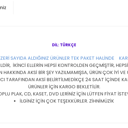
niz
DİL: TÜRKÇE
ÜZERİ SAYIDA ALDIĞINIZ ÜRÜNLER TEK PAKET HALİNDE KA
R, İKİNCİ ELLERİN HEPSİ KONTROLDEN GEÇMİŞTİR, HEPSİ 
HAKKINDA AKSİ BİR ŞEY YAZILMAMIŞSA, ÜRÜN ÇOK İYİ V
I TARAFINDAN AKSİ BELİRTİLMEDİKÇE 24 SAAT İÇİNDE KAR
ÜRÜNLER İÇİN KARGO BEKLETİLİR.
PLU PLAK, CD, KASET, DVD LERİNİZ İÇİN LÜTFEN FİYAT İSTEY
İLGİNİZ İÇİN ÇOK TEŞEKKÜRLER. ZİHNİMÜZİK