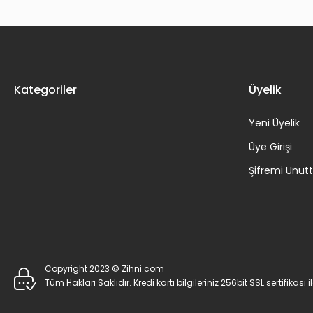
PILATES RAEL ISACOWITZ KUSURSUZ VÜCUT PROGRAMI - DVD 2.E
Kategoriler
Üyelik
44,82 TL
Yeni Üyelik
Üye Girişi
Şifremi Unu
Copyright 2023 © Zihni.com
Tüm Hakları Saklıdır. Kredi kartı bilgileriniz 256bit SSL sertifikası