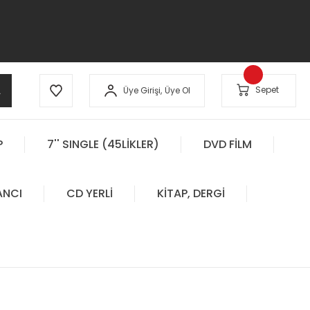
A
Sepet
Üye Girişi,
Üye Ol
P
7'' SINGLE (45LİKLER)
DVD FİLM
ANCI
CD YERLİ
KİTAP, DERGİ