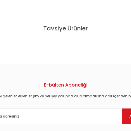
konularda yetersiz gördüğünüz noktaları öneri formunu kullanarak tarafım
Tavsiye Ürünler
IÇ PROGRAMI - DVD 2.EL
EBRU ŞALLI İLE SÜPER BİR KARIN - DVD S
2,68 TL
44,82 TL
E-bülten Aboneliği
i gelenler, erken erişim ve her şey yolunda olup olmadığına dair içeriden bi
- KRISTIN McGEE - DVD 2.EL
PILATES BAŞLANGIÇ PROGRAMI -
Gönder
22,68 TL
22,68 TL