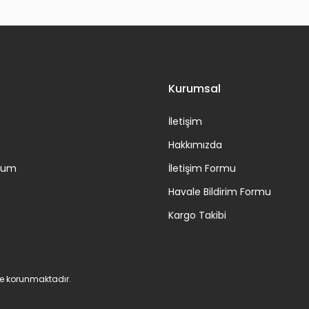
L
PILATES İLERİ SEVİYE EGZERSİZLER ELOISE DEJORA & JANICE N
Kurumsal
45,90 TL
İletişim
Hakkımızda
ttum
İletişim Formu
Havale Bildirim Formu
Kargo Takibi
 ile korunmaktadır.