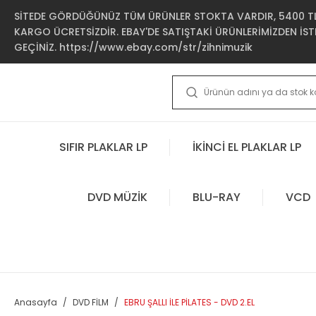
SİTEDE GÖRDÜĞÜNÜZ TÜM ÜRÜNLER STOKTA VARDIR, 5400 TL 
KARGO ÜCRETSİZDİR. EBAY'DE SATIŞTAKİ ÜRÜNLERİMİZDEN İSTE
GEÇİNİZ. https://www.ebay.com/str/zihnimuzik
SIFIR PLAKLAR LP
İKİNCİ EL PLAKLAR LP
DVD MÜZİK
BLU-RAY
VCD
Anasayfa
DVD FİLM
EBRU ŞALLI İLE PİLATES - DVD 2.EL