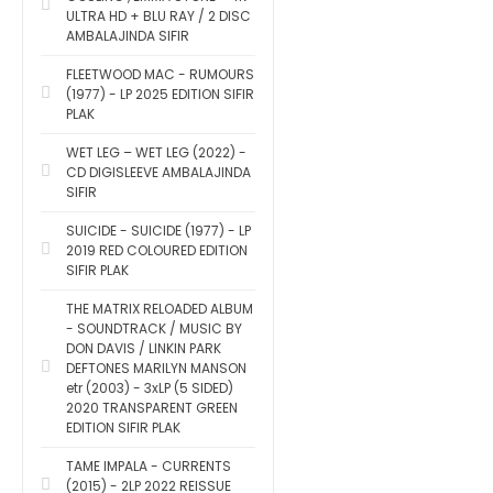
ULTRA HD + BLU RAY / 2 DISC
AMBALAJINDA SIFIR
FLEETWOOD MAC - RUMOURS
(1977) - LP 2025 EDITION SIFIR
PLAK
WET LEG – WET LEG (2022) -
CD DIGISLEEVE AMBALAJINDA
SIFIR
SUICIDE - SUICIDE (1977) - LP
2019 RED COLOURED EDITION
SIFIR PLAK
THE MATRIX RELOADED ALBUM
- SOUNDTRACK / MUSIC BY
DON DAVIS / LINKIN PARK
DEFTONES MARILYN MANSON
etr (2003) - 3xLP (5 SIDED)
2020 TRANSPARENT GREEN
EDITION SIFIR PLAK
TAME IMPALA - CURRENTS
(2015) - 2LP 2022 REISSUE