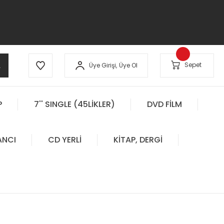
A
Sepet
Üye Girişi,
Üye Ol
P
7'' SINGLE (45LİKLER)
DVD FİLM
ANCI
CD YERLİ
KİTAP, DERGİ