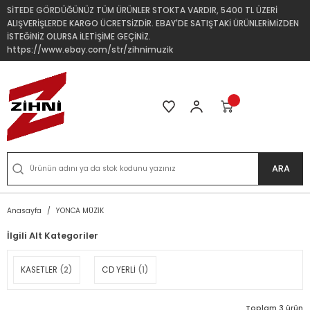
SİTEDE GÖRDÜĞÜNÜZ TÜM ÜRÜNLER STOKTA VARDIR, 5400 TL ÜZERİ
ALIŞVERİŞLERDE KARGO ÜCRETSİZDİR. EBAY'DE SATIŞTAKİ ÜRÜNLERİMİZDEN
İSTEĞİNİZ OLURSA İLETİŞİME GEÇİNİZ.
https://www.ebay.com/str/zihnimuzik
ARA
Anasayfa
YONCA MÜZİK
İlgili Alt Kategoriler
KASETLER
(2)
CD YERLİ
(1)
Toplam 3 ürün