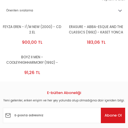
FEYZA EREN - I\'M NEW (2000) - CD
ERASURE - ABBA-ESQUE AND THE
2.EL
CLASSICS (1992) - KASET YONCA
2.EL
900,00 TL
183,06 TL
BOYZ II MEN -
COOLEYHIGHHARMONY (1992) -
KASET 2.EL
91,26 TL
E-bülten Aboneliği
Yeni gelenler, erken erişim ve her şey yolunda olup olmadığına dair içeriden bilgi.
Abone Ol