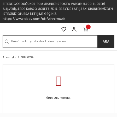
SİTEDE GÖRDÜĞÜNÜZ TÜM ÜRÜNLER STOKTA VARDIR, 5400 TL ÜZERİ
ALIŞVERİŞLERDE KARGO ÜCRETSİZDİR. EBAY'DE SATIŞTAKİ ÜRÜNLERİMİZDEN
İSTEĞİNİZ OLURSA İLETİŞİME GEÇİNİZ.
https://www.ebay.com/str/zihnimuzik
ARA
Anasayfa
SUBROSA
Ürün Bulunamadı.