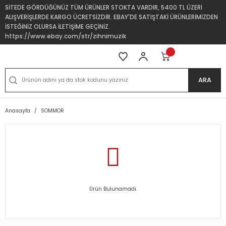
SİTEDE GÖRDÜĞÜNÜZ TÜM ÜRÜNLER STOKTA VARDIR, 5400 TL ÜZERİ
ALIŞVERİŞLERDE KARGO ÜCRETSİZDİR. EBAY'DE SATIŞTAKİ ÜRÜNLERİMİZDEN
İSTEĞİNİZ OLURSA İLETİŞİME GEÇİNİZ.
https://www.ebay.com/str/zihnimuzik
ARA
Anasayfa
SOMMOR
Ürün Bulunamadı.