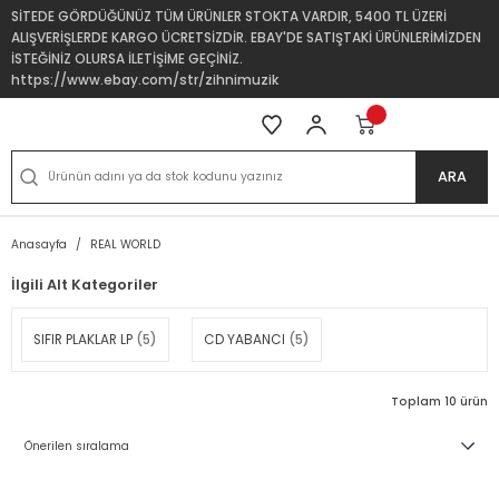
SİTEDE GÖRDÜĞÜNÜZ TÜM ÜRÜNLER STOKTA VARDIR, 5400 TL ÜZERİ
ALIŞVERİŞLERDE KARGO ÜCRETSİZDİR. EBAY'DE SATIŞTAKİ ÜRÜNLERİMİZDEN
İSTEĞİNİZ OLURSA İLETİŞİME GEÇİNİZ.
https://www.ebay.com/str/zihnimuzik
ARA
Anasayfa
REAL WORLD
İlgili Alt Kategoriler
SIFIR PLAKLAR LP
(5)
CD YABANCI
(5)
Toplam 10 ürün