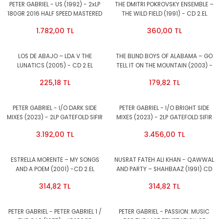
PETER GABRIEL - US (1992) - 2xLP
THE DMITRI POKROVSKY ENSEMBLE –
180GR 2016 HALF SPEED MASTERED
THE WILD FIELD (1991) - CD 2.EL
EDITION SIFIR PLAK
1.782,00 TL
360,00 TL
LOS DE ABAJO – LDA V THE
THE BLIND BOYS OF ALABAMA – GO
LUNATICS (2005) - CD 2.EL
TELL IT ON THE MOUNTAIN (2003) -
CD 2.EL
225,18 TL
179,82 TL
PETER GABRIEL - I/O DARK SIDE
PETER GABRIEL - I/O BRIGHT SIDE
MIXES (2023) - 2LP GATEFOLD SIFIR
MIXES (2023) - 2LP GATEFOLD SIFIR
PLAK
PLAK
3.192,00 TL
3.456,00 TL
ESTRELLA MORENTE – MY SONGS
NUSRAT FATEH ALI KHAN - QAWWAL
AND A POEM (2001) -CD 2.EL
AND PARTY – SHAHBAAZ (1991) CD
2.EL
314,82 TL
314,82 TL
PETER GABRIEL - PETER GABRIEL 1 /
PETER GABRIEL - PASSION: MUSIC