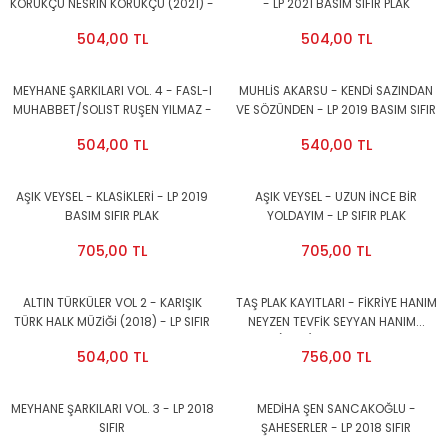
KÖRÜKÇÜ NESRİN KÖRÜKÇÜ (2021) -
- LP 2021 BASIM SIFIR PLAK
LP SIFIR PLAK
504,00 TL
504,00 TL
MEYHANE ŞARKILARI VOL. 4 - FASL-I
MUHLİS AKARSU - KENDİ SAZINDAN
MUHABBET/SOLIST RUŞEN YILMAZ -
VE SÖZÜNDEN - LP 2019 BASIM SIFIR
LP 2019 BASIM SIFIR PLAK
PLAK
504,00 TL
540,00 TL
AŞIK VEYSEL - KLASİKLERİ - LP 2019
AŞIK VEYSEL - UZUN İNCE BİR
BASIM SIFIR PLAK
YOLDAYIM - LP SIFIR PLAK
705,00 TL
705,00 TL
ALTIN TÜRKÜLER VOL 2 - KARIŞIK
TAŞ PLAK KAYITLARI - FİKRİYE HANIM
TÜRK HALK MÜZİĞİ (2018) - LP SIFIR
NEYZEN TEVFİK SEYYAN HANIM...
PLAK
(2018) - LP SIFIR PLAK
504,00 TL
756,00 TL
MEYHANE ŞARKILARI VOL. 3 - LP 2018
MEDİHA ŞEN SANCAKOĞLU -
SIFIR
ŞAHESERLER - LP 2018 SIFIR