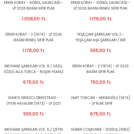
ERKİN KORAY - GÖNÜL SALINCAĞI -
ERKİN KORAY - GÖNÜL SALINCAĞI -
LP 2026 BASIM SIFIR PLAK
LP 2026 BASIM RENKLİ SIFIR PLAK
1.008,00 TL
1.176,00 TL
ERKİN KORAY - 2 (1974) - LP 2026
YEŞİLÇAM ŞARKILARI VOL 2 -
BASIM RENKLİ SIFIR PLAK
YEŞİLÇAM AŞK ŞARKILARI / BİR
SEVDADIR YEŞİLÇAM / NECDET
1.176,00 TL
555,00 TL
TOKATLIOĞLU - LP SIFIR PLAK
MEYHANE ŞARKILARI VOL. 6 / SAZLI,
ERKİN KORAY - 2 (1974) - LP 2023
SÖZLÜ ALLA TURCA - RUŞEN YILMAZ
BASIM SIFIR PLAK
- LP SIFIR PLAK
675,00 TL
750,00 TL
SÜHEYL DENİZCİ ORKESTRASI -
ÜMİT TOKCAN - HEKİMOĞLU (1974)
OYUN HAVALARI (1973) - LP 2021
- LP PLAK SIFIR
BASIM SIFIR PLAK
555,00 TL
675,00 TL
MEYHANE ŞARKILARI VOL. 5 / ÇETİN
HÜNER COŞKUNER - DOĞUŞ (1982)