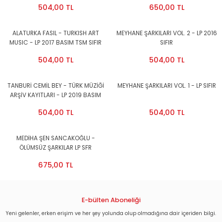
504,00 TL
650,00 TL
ALATURKA FASIL - TURKISH ART
MEYHANE ŞARKILARI VOL. 2 - LP 2016
MUSIC - LP 2017 BASIM TSM SIFIR
SIFIR
PLAK
504,00 TL
504,00 TL
TANBURİ CEMİL BEY - TÜRK MÜZİĞİ
MEYHANE ŞARKILARI VOL. 1 - LP SIFIR
ARŞİV KAYITLARI - LP 2019 BASIM
SIFIR PLAK
504,00 TL
504,00 TL
MEDİHA ŞEN SANCAKOĞLU -
ÖLÜMSÜZ ŞARKILAR LP SFR
675,00 TL
E-bülten Aboneliği
Yeni gelenler, erken erişim ve her şey yolunda olup olmadığına dair içeriden bilgi.