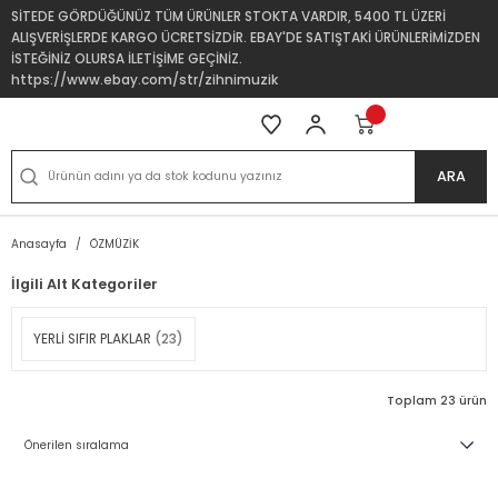
SİTEDE GÖRDÜĞÜNÜZ TÜM ÜRÜNLER STOKTA VARDIR, 5400 TL ÜZERİ
ALIŞVERİŞLERDE KARGO ÜCRETSİZDİR. EBAY'DE SATIŞTAKİ ÜRÜNLERİMİZDEN
İSTEĞİNİZ OLURSA İLETİŞİME GEÇİNİZ.
https://www.ebay.com/str/zihnimuzik
ARA
Anasayfa
ÖZMÜZİK
İlgili Alt Kategoriler
YERLİ SIFIR PLAKLAR
(23)
Toplam 23 ürün