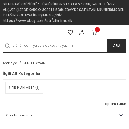
SİTEDE GÖRDÜĞÜNÜZ TÜM ÜRÜNLER STOKTA VARDIR, 5400 TL ÜZERİ
ALIŞVERİŞLERDE KARGO ÜCRETSİZDİR. EBAY'DE SATIŞTAKİ ÜRÜNLERİMİZDEN
İSTEĞİNİZ OLURSA İLETİŞİME GEÇİNİZ.
https://www.ebay.com/str/zihnimuzik
ARA
Anasayfa
MÜZİK HAYVANI
İlgili Alt Kategoriler
SIFIR PLAKLAR LP
(1)
Toplam 1 ürün