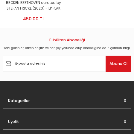
BROKEN BEETHOVEN curated by
STEFAN FRICKE (2020) - LP PLAK
SIFIR (ALPER MARAL, KOCH,
450,00 TL
WAGNER,MUENZ...)
E-bülten Aboneliği
Yeni gelenler, erken erişim ve her şey yolunda olup olmadığına dair içeriden bilgi.
Abone Ol
Kategoriler
Üyelik