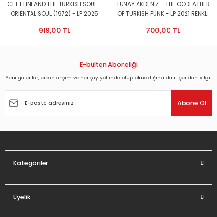
CHETTINI AND THE TURKISH SOUL -
TÜNAY AKDENİZ - THE GODFATHER
ORIENTAL SOUL (1972) - LP 2025
OF TURKISH PUNK - LP 2021 RENKLİ
EDITION SIFIR PLAK
PLAK - SIFIR
918,00 TL
700,00 TL
E-bülten Aboneliği
Yeni gelenler, erken erişim ve her şey yolunda olup olmadığına dair içeriden bilgi.
Abone Ol
Kategoriler
Üyelik