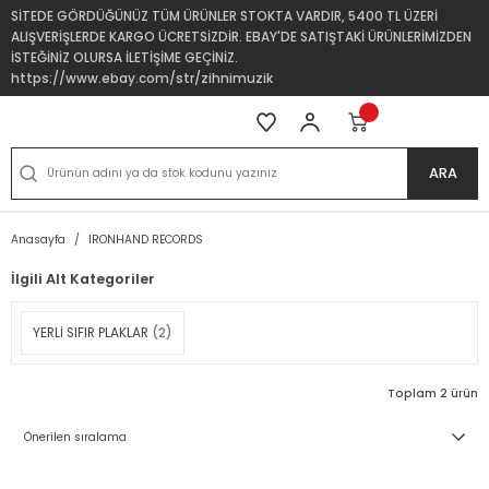
SİTEDE GÖRDÜĞÜNÜZ TÜM ÜRÜNLER STOKTA VARDIR, 5400 TL ÜZERİ
ALIŞVERİŞLERDE KARGO ÜCRETSİZDİR. EBAY'DE SATIŞTAKİ ÜRÜNLERİMİZDEN
İSTEĞİNİZ OLURSA İLETİŞİME GEÇİNİZ.
https://www.ebay.com/str/zihnimuzik
ARA
Anasayfa
IRONHAND RECORDS
İlgili Alt Kategoriler
YERLİ SIFIR PLAKLAR
(2)
Toplam 2 ürün