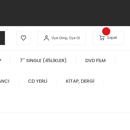
A
Sepet
Üye Girişi,
Üye Ol
P
7'' SINGLE (45LİKLER)
DVD FİLM
ANCI
CD YERLİ
KİTAP, DERGİ