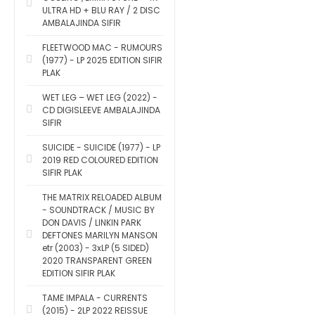
ULTRA HD + BLU RAY / 2 DISC
AMBALAJINDA SIFIR
FLEETWOOD MAC - RUMOURS
(1977) - LP 2025 EDITION SIFIR
PLAK
WET LEG – WET LEG (2022) -
CD DIGISLEEVE AMBALAJINDA
SIFIR
SUICIDE - SUICIDE (1977) - LP
2019 RED COLOURED EDITION
SIFIR PLAK
THE MATRIX RELOADED ALBUM
- SOUNDTRACK / MUSIC BY
DON DAVIS / LINKIN PARK
DEFTONES MARILYN MANSON
etr (2003) - 3xLP (5 SIDED)
2020 TRANSPARENT GREEN
EDITION SIFIR PLAK
TAME IMPALA - CURRENTS
(2015) - 2LP 2022 REISSUE