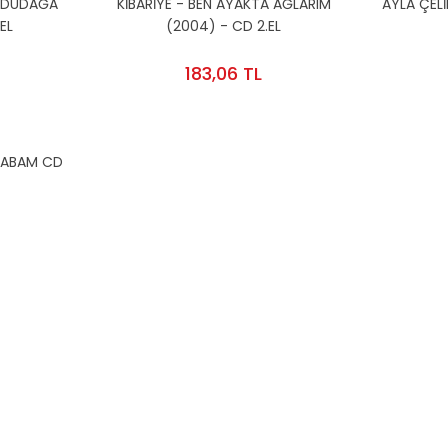
K DUDAĞA
KİBARİYE - BEN AYAKTA AĞLARIM
AYLA ÇEL
EL
(2004) - CD 2.EL
183,06 TL
 BABAM CD