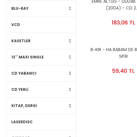
EMRE ALTUĞ - DUDA
(2004) - CD 2.
BLU-RAY
183,06 TL
VCD
KASETLER
B-KIR - HA BABAM DE
SIFIR
12'' MAXI SINGLE
59,40 TL
CD YABANCI
CD YERLİ
KİTAP, DERGİ
LASERDISC