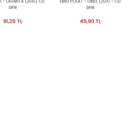
İK - LAVANTA (2010) CD
EBRU POLAT - DİNLE (2011) - CD
SIFIR
SIFIR
91,26 TL
45,90 TL