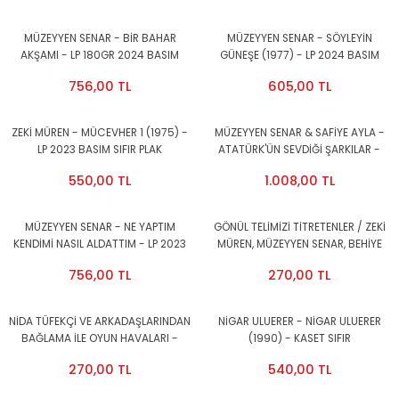
MÜZEYYEN SENAR - BİR BAHAR
MÜZEYYEN SENAR - SÖYLEYİN
AKŞAMI - LP 180GR 2024 BASIM
GÜNEŞE (1977) - LP 2024 BASIM
SIFIR PLAK
SIFIR PLAK
756,00 TL
605,00 TL
ZEKİ MÜREN - MÜCEVHER 1 (1975) -
MÜZEYYEN SENAR & SAFİYE AYLA -
LP 2023 BASIM SIFIR PLAK
ATATÜRK'ÜN SEVDİĞİ ŞARKILAR -
2xLP 2023 SIFIR PLAK
550,00 TL
1.008,00 TL
MÜZEYYEN SENAR - NE YAPTIM
GÖNÜL TELİMİZİ TİTRETENLER / ZEKİ
KENDİMİ NASIL ALDATTIM - LP 2023
MÜREN, MÜZEYYEN SENAR, BEHİYE
BASIM SIFIR PLAK
AKSOY, HAMİYET YÜCESES - KASET
756,00 TL
270,00 TL
2.EL
NİDA TÜFEKÇİ VE ARKADAŞLARINDAN
NİGAR ULUERER - NİGAR ULUERER
BAĞLAMA İLE OYUN HAVALARI -
(1990) - KASET SIFIR
KASET SIFIR
270,00 TL
540,00 TL