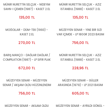
MÜNİR NURETTİN SELÇUK - NİDEYİM
MÜNİR NURETTİN SELÇUK - AZİZ
SAHN-I ÇEMEN (1987) - KASET 2.EL
İSTANBUL (1988) - KASET 2.EL
135,00 TL
135,00 TL
MOĞOLLAR - DÜM-TEK (1993) -
MÜZEYYEN SENAR - YİNE BİR SIZI
KASET 2.EL
VAR İÇİMDE - LP 180GR 2023 BASIM
SIFIR PLAK
270,00 TL
756,00 TL
BARIŞ MANÇO - DAĞLAR DAĞLAR /
MÜNİR NURETTİN SELÇUK - AZİZ
COMPILATION (1987) - LP SIFIR PLAK
İSTANBUL (1988) - KASET 2.EL
672,00 TL
228,96 TL
MÜZEYYEN SENAR - MÜZEYYEN
MÜZEYYEN SENAR - GÜLLER
SENAR / AKŞAM OLDU HÜZÜNLENDİM
ARASINDA (1979) - LP 2021 BASIM
BEN YİNE LP 633 (1986) - LP SIFIR
SIFIR PLAK
756,00 TL
605,00 TL
PLAK
MÜZEYYEN SENAR - AKŞAM OLDU
MÜZEYYEN SENAR - AYRILDI GÖNÜL -