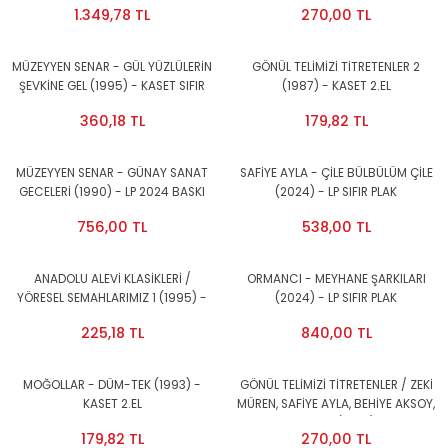
1.349,78 TL
270,00 TL
MÜZEYYEN SENAR - GÜL YÜZLÜLERİN
GÖNÜL TELİMİZİ TİTRETENLER 2
ŞEVKİNE GEL (1995) - KASET SIFIR
(1987) - KASET 2.EL
360,18 TL
179,82 TL
MÜZEYYEN SENAR - GÜNAY SANAT
SAFİYE AYLA - ÇİLE BÜLBÜLÜM ÇİLE
GECELERİ (1990) - LP 2024 BASKI
(2024) - LP SIFIR PLAK
BEYAZ RENKLİ PLAK
756,00 TL
538,00 TL
ANADOLU ALEVİ KLASİKLERİ /
ORMANCI - MEYHANE ŞARKILARI
YÖRESEL SEMAHLARIMIZ 1 (1995) -
(2024) - LP SIFIR PLAK
KASET 2.EL
225,18 TL
840,00 TL
MOĞOLLAR - DÜM-TEK (1993) -
GÖNÜL TELİMİZİ TİTRETENLER / ZEKİ
KASET 2.EL
MÜREN, SAFİYE AYLA, BEHİYE AKSOY,
MÜZEYYEN SENAR (1989) KASET 2.EL
179,82 TL
270,00 TL