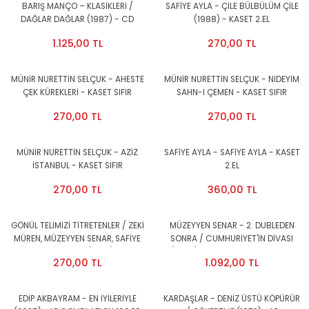
BARIŞ MANÇO – KLASİKLERİ /
SAFİYE AYLA - ÇİLE BÜLBÜLÜM ÇİLE
DAĞLAR DAĞLAR (1987) - CD
(1988) - KASET 2.EL
REISSUE 2.EL
1.125,00 TL
270,00 TL
MÜNİR NURETTİN SELÇUK - AHESTE
MÜNİR NURETTİN SELÇUK - NİDEYİM
ÇEK KÜREKLERİ - KASET SIFIR
SAHN-I ÇEMEN - KASET SIFIR
270,00 TL
270,00 TL
MÜNİR NURETTİN SELÇUK - AZİZ
SAFİYE AYLA - SAFİYE AYLA - KASET
İSTANBUL - KASET SIFIR
2.EL
270,00 TL
360,00 TL
GÖNÜL TELİMİZİ TİTRETENLER / ZEKİ
MÜZEYYEN SENAR - 2. DUBLEDEN
MÜREN, MÜZEYYEN SENAR, SAFİYE
SONRA / CUMHURİYET'İN DİVASI
AYLA, BEHİYE AKSOY (1989) - KASET
(2007) - LP COMPILATION 2025
270,00 TL
1.092,00 TL
2.EL
PICTURE DISC (RESİM BASKILI) VE
SINIRLI NUMARALI LIMITED EDITION
SIFIR PLAK
EDİP AKBAYRAM - EN İYİLERİYLE
KARDAŞLAR - DENİZ ÜSTÜ KÖPÜRÜR