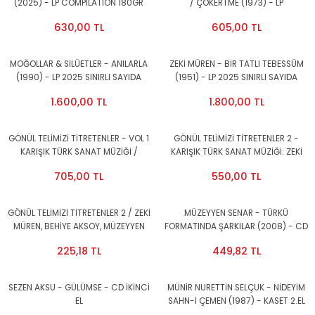
(2025) - LP COMPILATION 180GR
/ ÇÖKERTME (1973) - LP
SIFIR PLAK
COMPILATION 2025 BASIM SIFIR
630,00 TL
605,00 TL
PLAK
MOĞOLLAR & SİLÜETLER - ANILARLA
ZEKİ MÜREN - BİR TATLI TEBESSÜM
(1990) - LP 2025 SINIRLI SAYIDA
(1951) - LP 2025 SINIRLI SAYIDA
RESİM BASKILI ÖZEL EDİSYON SIFIR
RESİM BASKILI ÖZEL EDİSYON SIFIR
1.600,00 TL
1.800,00 TL
PLAK
PLAK
GÖNÜL TELİMİZİ TİTRETENLER - VOL 1
GÖNÜL TELİMİZİ TİTRETENLER 2 -
KARIŞIK TÜRK SANAT MÜZİĞİ /
KARIŞIK TÜRK SANAT MÜZİĞİ: ZEKİ
MÜNİR NURETTİN SELÇUK SAFİYE
MÜREN, BEHİYE AKSOY, MÜZEYYEN
705,00 TL
550,00 TL
AYLA ZEKİ MÜREN MÜZEYYEN SENAR
SENAR, SAFİYE AYLA - LP 2025
HAMİYET YÜCESES ... - LP 2024
BASIM SIFIR PLAK
BASIM SIFIR PLAK
GÖNÜL TELİMİZİ TİTRETENLER 2 / ZEKİ
MÜZEYYEN SENAR - TÜRKÜ
MÜREN, BEHİYE AKSOY, MÜZEYYEN
FORMATINDA ŞARKILAR (2008) - CD
SENAR, SAFİYE AYLA, GÖNÜL YAZAR,
COŞKUN MÜZİK 2.EL
225,18 TL
449,82 TL
M.NURETTİN SELÇUK (2005) - CD
2.EL
SEZEN AKSU - GÜLÜMSE - CD İKİNCİ
MÜNİR NURETTİN SELÇUK - NİDEYİM
EL
SAHN-I ÇEMEN (1987) - KASET 2.EL