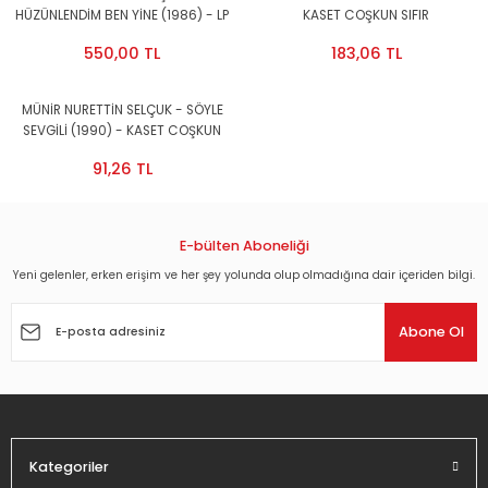
HÜZÜNLENDİM BEN YİNE (1986) - LP
KASET COŞKUN SIFIR
2021 BASIM SIFIR PLAK
550,00 TL
183,06 TL
MÜNİR NURETTİN SELÇUK - SÖYLE
SEVGİLİ (1990) - KASET COŞKUN
SIFIR
91,26 TL
E-bülten Aboneliği
Yeni gelenler, erken erişim ve her şey yolunda olup olmadığına dair içeriden bilgi.
Abone Ol
Kategoriler