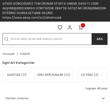
SİTEDE GÖRDÜĞÜNÜZ TÜM ÜRÜNLER STOKTA VARDIR, 5400 TL ÜZERİ
ALIŞVERİŞLERDE KARGO ÜCRETSİZDİR. EBAY'DE SATIŞTAKİ ÜRÜNLERİMİZDEN
İSTEĞİNİZ OLURSA İLETİŞİME GEÇİNİZ.
https://www.ebay.com/str/zihnimuzik
ARA
Anasayfa
COŞKUN
İlgili Alt Kategoriler
KASETLER
(21)
YERLİ SIFIR PLAKLAR
(20)
CD YERLİ
(4)
Toplam 45 ürün