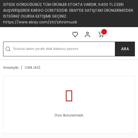
SİTEDE GÖRDÜĞÜNÜZ TÜM ÜRÜNLER STOKTA VARDIR, 5400 TL ÜZERİ
ALIŞVERİŞLERDE KARGO ÜCRETSİZDİR. EBAY'DE SATIŞTAKİ ÜRÜNLERİMİZDEN
İSTEĞİNİZ OLURSA İLETİŞİME GEÇİNİZ.
https://www.ebay.com/str/zihnimuzik
ARA
Anasayfa
CAM JAZZ
Ürün Bulunamadı.