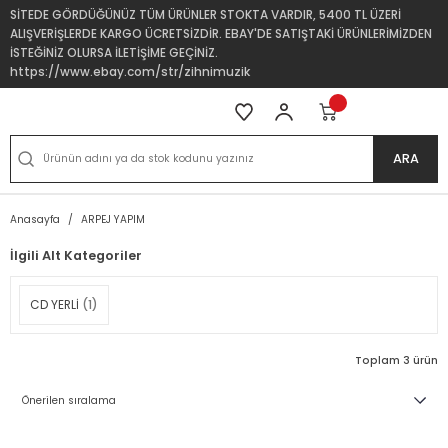
SİTEDE GÖRDÜĞÜNÜZ TÜM ÜRÜNLER STOKTA VARDIR, 5400 TL ÜZERİ
ALIŞVERİŞLERDE KARGO ÜCRETSİZDİR. EBAY'DE SATIŞTAKİ ÜRÜNLERİMİZDEN
İSTEĞİNİZ OLURSA İLETİŞİME GEÇİNİZ.
https://www.ebay.com/str/zihnimuzik
ARA
Anasayfa
ARPEJ YAPIM
İlgili Alt Kategoriler
CD YERLİ
(1)
Toplam 3 ürün