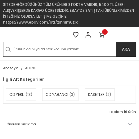
SİTEDE GÖRDÜĞÜNÜZ TÜM ÜRÜNLER STOKTA VARDIR, 5400 TL ÜZERİ
ALIŞVERİŞLERDE KARGO ÜCRETSİZDİR. EBAY'DE SATIŞTAKİ ÜRÜNLERİMİZDEN
İSTEĞİNİZ OLURSA İLETİŞİME GEÇİNİZ.
https://www.ebay.com/str/zihnimuzik
ARA
Anasayfa
AHENK
İlgili Alt Kategoriler
CD YERLİ
(13)
CD YABANCI
(3)
KASETLER
(2)
Toplam 16 ürün