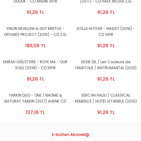
DUDUK - CD AHENK SIFIR
(2017) - CD HALK MÜZİĞİ 2.EL
91,26 TL
91,26 TL
YINON MUALLEM & GUY MINTUS -
ATİLLA IHTİYAR - HASLET (2018) -
OFFLINES PROJECT (2015) - CD 2.EL
CD SIFIR
183,06 TL
91,26 TL
EMRAH OĞUZTÜRK - ROYE MA - OUR
KESİK DİL / Les Couleurs de
SOUL (2018) - CD SIFIR
l'ANATOLIE / INSTRUMANTAL (2013)
AHENK MÜZİK CD SIFIR
91,26 TL
91,26 TL
YARKIN DUO - ONE / NAĞME &
SERCAN HALİLİ / CLASSICAL
BATURAY YARKIN (2017) AHENK CD
KEMENCE / HOTEL ISTANBUL (2010)
SIFIR
AHENK MÜZİK CD SIFIR
137,16 TL
91,26 TL
E-bülten Aboneliği