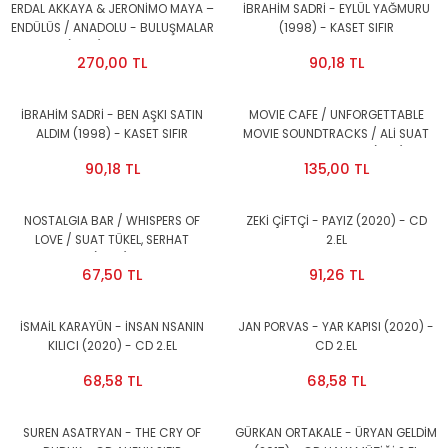
ERDAL AKKAYA & JERONİMO MAYA –
İBRAHİM SADRİ - EYLÜL YAĞMURU
ENDÜLÜS / ANADOLU - BULUŞMALAR
(1998) - KASET SIFIR
(2014) - CD 2.EL
270,00 TL
90,18 TL
İBRAHİM SADRİ - BEN AŞKI SATIN
MOVIE CAFE / UNFORGETTABLE
ALDIM (1998) - KASET SIFIR
MOVIE SOUNDTRACKS / ALİ SUAT
TÜKEL, SERHAT SONGUR (2011) - CD
90,18 TL
135,00 TL
SIFIR
NOSTALGIA BAR / WHISPERS OF
ZEKİ ÇİFTÇİ - PAYIZ (2020) - CD
LOVE / SUAT TÜKEL, SERHAT
2.EL
SONGUR (2010) - CD 2.EL
67,50 TL
91,26 TL
İSMAİL KARAYÜN - İNSAN NSANIN
JAN PORVAS - YAR KAPISI (2020) -
KILICI (2020) - CD 2.EL
CD 2.EL
68,58 TL
68,58 TL
SUREN ASATRYAN - THE CRY OF
GÜRKAN ORTAKALE - ÜRYAN GELDİM