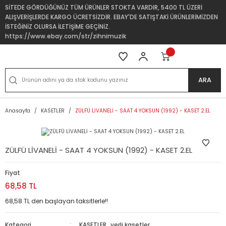
SİTEDE GÖRDÜĞÜNÜZ TÜM ÜRÜNLER STOKTA VARDIR, 5400 TL ÜZERİ
ALIŞVERİŞLERDE KARGO ÜCRETSİZDİR. EBAY'DE SATIŞTAKİ ÜRÜNLERİMİZDEN
İSTEĞİNİZ OLURSA İLETİŞİME GEÇİNİZ.
https://www.ebay.com/str/zihnimuzik
ARA
Anasayfa
KASETLER
ZÜLFÜ LİVANELİ - SAAT 4 YOKSUN (1992) - KASET 2.EL
ZÜLFÜ LİVANELİ - SAAT 4 YOKSUN (1992) - KASET 2.EL
Fiyat
68,58 TL
68,58 TL den başlayan taksitlerle!!
Kategori
KASETLER
,
yerli kasetler