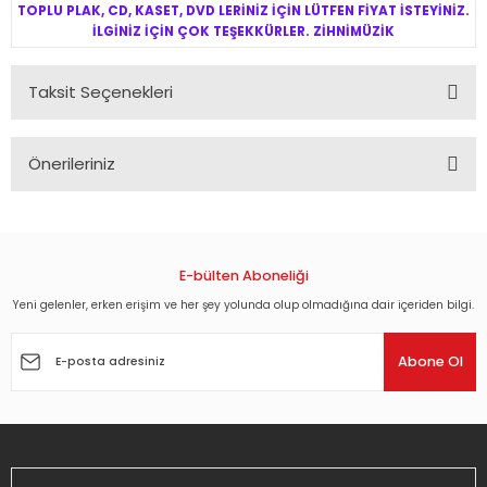
TOPLU PLAK, CD, KASET, DVD LERİNİZ İÇİN LÜTFEN FİYAT İSTEYİNİZ.
İLGİNİZ İÇİN ÇOK TEŞEKKÜRLER. ZİHNİMÜZİK
Taksit Seçenekleri
Önerileriniz
Bu ürünün fiyat bilgisi, resim, ürün açıklamalarında ve diğer
konularda yetersiz gördüğünüz noktaları öneri formunu
kullanarak tarafımıza iletebilirsiniz.
Görüş ve önerileriniz için teşekkür ederiz.
E-bülten Aboneliği
Yeni gelenler, erken erişim ve her şey yolunda olup olmadığına dair içeriden bilgi.
Ürün resmi kalitesiz, bozuk veya görüntülenemiyor.
Ürün açıklamasında eksik bilgiler bulunuyor.
Abone Ol
Ürün bilgilerinde hatalar bulunuyor.
Ürün fiyatı diğer sitelerden daha pahalı.
Bu ürüne benzer farklı alternatifler olmalı.