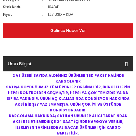
Stok Kodu
104341
Fiyat
1,27 USD + KDV
Gelince Haber Ver
Ürün Bilgisi
2 VE ÜZERİ SAYIDA ALDIĞINIZ ÜRÜNLER TEK PAKET HALİNDE
KARGOLANIR
SATIŞA KOYDUĞUMUZ TÜM ÜRÜNLER ORİJİNALDİR, İKİNCİ ELLERİN
HEPSİ KONTROLDEN GEÇMİŞTİR, HEPSİ YA ÇOK TEMİZDİR YA DA
SIFIRA YAKINDIR. ÜRÜN AÇIKLAMASINDA KONDİSYON HAKKINDA
AKSİ BİR ŞEY YAZILMAMIŞSA, ÜRÜN ÇOK İYİ VE ÜSTÜNDE
KONDİSYONDADIR.
KARGOLAMA HAKKINDA; SATILAN ÜRÜNLER ALICI TARAFINDAN
AKSİ BELİRTİLMEDİKÇE 24 SAAT İÇİNDE KARGOYA VERİLİR,
İLERLEYEN TARİHLERDE ALINACAK ÜRÜNLER İÇİN KARGO
BEKLETİLİR.