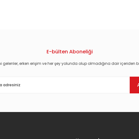
konularda yetersiz gördüğünüz noktaları öneri formunu kullanarak tarafım
E-bülten Aboneliği
i gelenler, erken erişim ve her şey yolunda olup olmadığına dair içeriden bi
Gönder