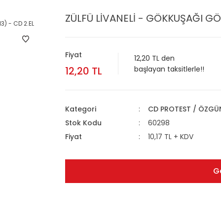
ZÜLFÜ LİVANELİ - GÖKKUŞAĞI GÖ
Fiyat
12,20 TL den
12,20 TL
başlayan taksitlerle!!
Kategori
CD PROTEST / ÖZGÜ
Stok Kodu
60298
Fiyat
10,17 TL + KDV
G