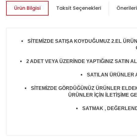
Ürün Bilgisi
Taksit Seçenekleri
Önerileri
SİTEMİZDE SATIŞA KOYDUĞUMUZ 2.EL ÜRÜ
2 ADET VEYA ÜZERİNDE YAPTIĞINIZ SATIN A
SATILAN ÜRÜNLER A
SİTEMİZDE GÖRDÜĞÜNÜZ ÜRÜNLER ELDEKİ 
ÜRÜNLER İÇİN İLETİŞİME G
SATMAK , DEĞERLENDİR