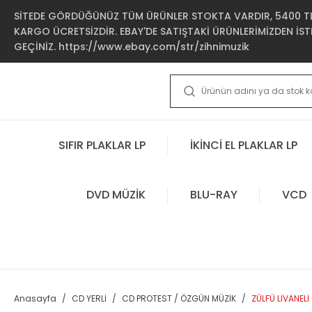
SİTEDE GÖRDÜĞÜNÜZ TÜM ÜRÜNLER STOKTA VARDIR, 5400 TL 
KARGO ÜCRETSİZDİR. EBAY'DE SATIŞTAKİ ÜRÜNLERİMİZDEN İSTE
GEÇİNİZ. https://www.ebay.com/str/zihnimuzik
SIFIR PLAKLAR LP
İKİNCİ EL PLAKLAR LP
DVD MÜZİK
BLU-RAY
VCD
Anasayfa
CD YERLİ
CD PROTEST / ÖZGÜN MÜZİK
ZÜLFÜ LİVANEL