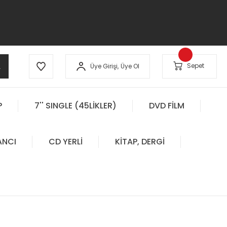
A
Sepet
Üye Girişi,
Üye Ol
P
7'' SINGLE (45LİKLER)
DVD FİLM
ANCI
CD YERLİ
KİTAP, DERGİ