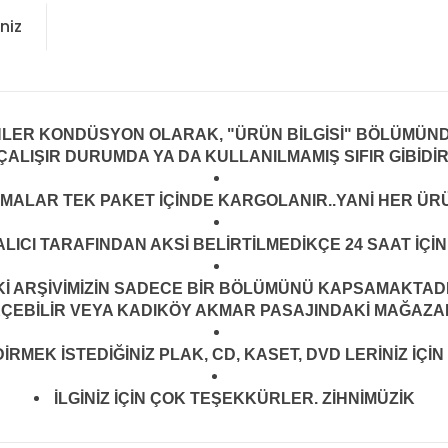
niz
NLER KONDÜSYON OLARAK, "ÜRÜN BİLGİSİ" BÖLÜMÜND
ÇALIŞIR DURUMDA YA DA KULLANILMAMIŞ SIFIR GİBİDİ
LMALAR TEK PAKET İÇİNDE KARGOLANIR..YANİ HER ÜRÜ
LICI TARAFINDAN AKSİ BELİRTİLMEDİKÇE 24 SAAT İÇ
ARŞİVİMİZİN SADECE BİR BÖLÜMÜNÜ KAPSAMAKTADIR.
EÇEBİLİR VEYA KADIKÖY AKMAR PASAJINDAKİ MAĞAZAMI
MEK İSTEDİĞİNİZ PLAK, CD, KASET, DVD LERİNİZ İÇİN 
İLGİNİZ İÇİN ÇOK TEŞEKKÜRLER. ZİHNİMÜZİK