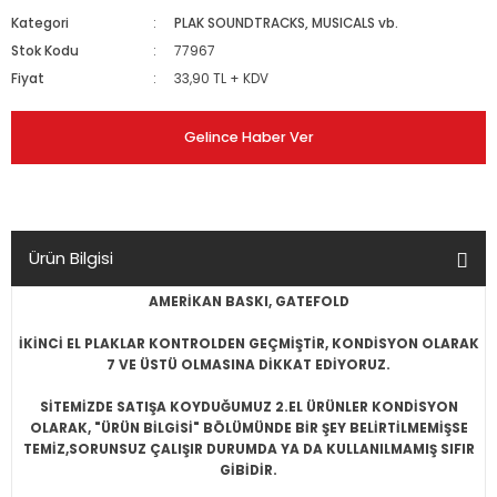
Kategori
PLAK SOUNDTRACKS, MUSICALS vb.
Stok Kodu
77967
Fiyat
33,90 TL + KDV
Gelince Haber Ver
Ürün Bilgisi
AMERİKAN BASKI, GATEFOLD
İKİNCİ EL PLAKLAR KONTROLDEN GEÇMİŞTİR, KONDİSYON OLARAK
7 VE ÜSTÜ OLMASINA DİKKAT EDİYORUZ.
SİTEMİZDE SATIŞA KOYDUĞUMUZ 2.EL ÜRÜNLER KONDİSYON
OLARAK, "ÜRÜN BİLGİSİ" BÖLÜMÜNDE BİR ŞEY BELİRTİLMEMİŞSE
TEMİZ,SORUNSUZ ÇALIŞIR DURUMDA YA DA KULLANILMAMIŞ SIFIR
GİBİDİR.