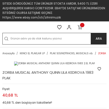
SİTEDE GÖRDÜĞÜNÜZ TÜM ÜRÜNLER STOKTA VARDIR, 5400 TL ÜZERİ
ALIŞVERİŞLERDE KARGO ÜCRETSİZDİR. EBAY'DE SATIŞTAKİ ÜRÜNLERİMİZDEN
İSTEĞİNİZ OLURSA İLETİŞİME GEÇİNİZ.
https://www.ebay.com/str/zihnimuzik
ARA
Anasayfa
İKİNCİ EL PLAKLAR LP
PLAK SOUNDTRACKS, MUSICALS vb.
ZORBA M
ZORBA MUSICAL ANTHONY QUINN LILA KEDROVA 1983 2.EL
PLAK
Fiyat
40,68 TL
40,68 TL den başlayan taksitlerle!!