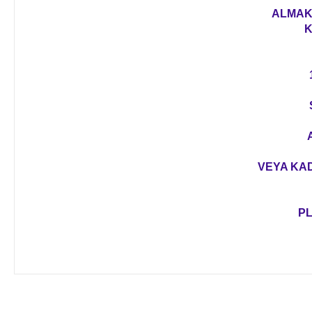
ALMAK 
K
VEYA KAD
PL
Bu ürünün fiyat bilgisi, resim, ürün açıklamalarında ve diğer 