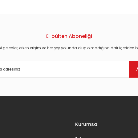
E-bülten Aboneliği
i gelenler, erken erişim ve her şey yolunda olup olmadığına dair içeriden bi
Gönder
Kurumsal