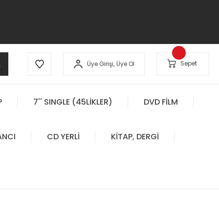
A
Sepet
Üye Girişi,
Üye Ol
P
7'' SINGLE (45LİKLER)
DVD FİLM
ANCI
CD YERLİ
KİTAP, DERGİ