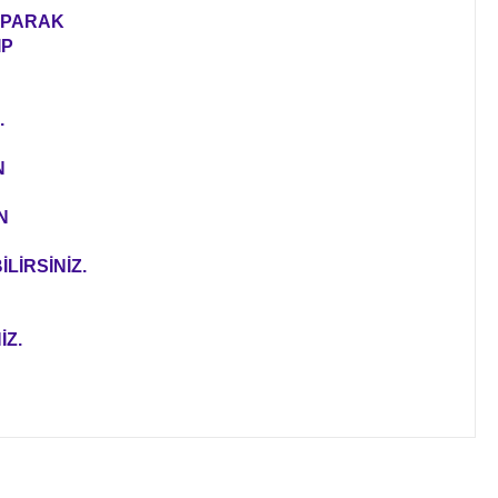
YAPARAK
IP
.
N
N
LİRSİNİZ.
İZ.
ıza iletebilirsiniz.