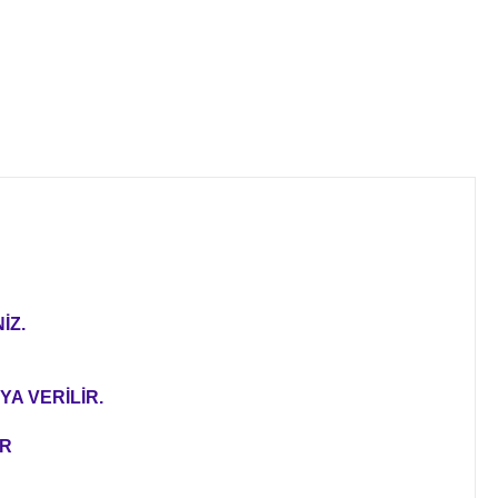
İZ.
YA VERİLİR.
ER