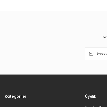
Görüş ve önerileriniz için teşekkür ederiz.
Ürün resmi kalitesiz, bozuk veya görüntülenemiyor.
Ürün açıklamasında eksik bilgiler bulunuyor.
Ürün bilgilerinde hatalar bulunuyor.
Yen
Ürün fiyatı diğer sitelerden daha pahalı.
Bu ürüne benzer farklı alternatifler olmalı.
Kategoriler
Üyelik