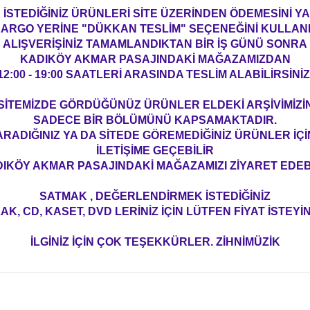
İSTEDİĞİNİZ ÜRÜNLERİ SİTE ÜZERİNDEN ÖDEMESİNİ 
ARGO YERİNE "DÜKKAN TESLİM" SEÇENEĞİNİ KULLAN
ALIŞVERİŞİNİZ TAMAMLANDIKTAN BİR İŞ GÜNÜ SONRA
KADIKÖY AKMAR PASAJINDAKİ MAĞAZAMIZDAN
12:00 - 19:00 SAATLERİ ARASINDA TESLİM ALABİLİRSİNİZ
SİTEMİZDE GÖRDÜĞÜNÜZ ÜRÜNLER ELDEKİ ARŞİVİMİZİ
SADECE BİR BÖLÜMÜNÜ KAPSAMAKTADIR.
ARADIĞINIZ YA DA SİTEDE GÖREMEDİĞİNİZ ÜRÜNLER İÇİ
İLETİŞİME GEÇEBİLİR
IKÖY AKMAR PASAJINDAKİ MAĞAZAMIZI ZİYARET EDEBİ
SATMAK , DEĞERLENDİRMEK İSTEDİĞİNİZ
AK, CD, KASET, DVD LERİNİZ İÇİN LÜTFEN FİYAT İSTEYİN
İLGİNİZ İÇİN ÇOK TEŞEKKÜRLER. ZİHNİMÜZİK
konularda yetersiz gördüğünüz noktaları öneri formunu kullanarak tarafım