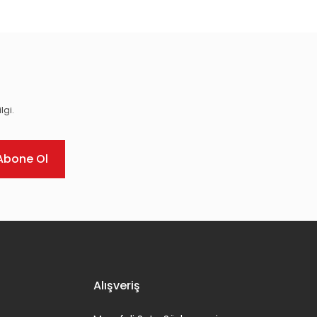
lgi.
Abone Ol
Alışveriş