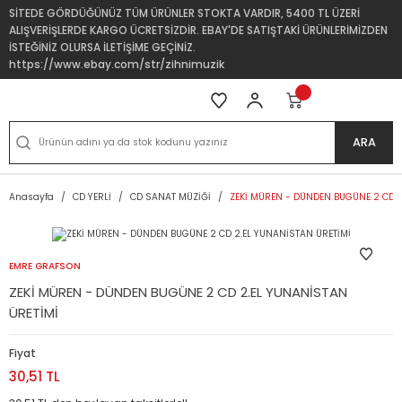
SİTEDE GÖRDÜĞÜNÜZ TÜM ÜRÜNLER STOKTA VARDIR, 5400 TL ÜZERİ
ALIŞVERİŞLERDE KARGO ÜCRETSİZDİR. EBAY'DE SATIŞTAKİ ÜRÜNLERİMİZDEN
İSTEĞİNİZ OLURSA İLETİŞİME GEÇİNİZ.
https://www.ebay.com/str/zihnimuzik
ARA
Anasayfa
CD YERLİ
CD SANAT MÜZİĞİ
ZEKİ MÜREN - DÜNDEN BUGÜNE 2 CD 2
EMRE GRAFSON
ZEKİ MÜREN - DÜNDEN BUGÜNE 2 CD 2.EL YUNANİSTAN
ÜRETİMİ
Fiyat
30,51 TL