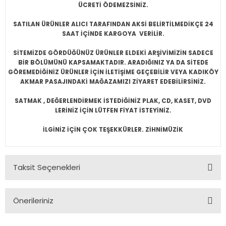
ÜCRETİ ÖDEMEZSİNİZ.
SATILAN ÜRÜNLER ALICI TARAFINDAN AKSİ BELİRTİLMEDİKÇE 24
SAAT İÇİNDE KARGOYA VERİLİR.
SİTEMİZDE GÖRDÜĞÜNÜZ ÜRÜNLER ELDEKİ ARŞİVİMİZİN SADECE
BİR BÖLÜMÜNÜ KAPSAMAKTADIR. ARADIĞINIZ YA DA SİTEDE
GÖREMEDİĞİNİZ ÜRÜNLER İÇİN İLETİŞİME GEÇEBİLİR VEYA KADIKÖY
AKMAR PASAJINDAKİ MAĞAZAMIZI ZİYARET EDEBİLİRSİNİZ.
SATMAK , DEĞERLENDİRMEK İSTEDİĞİNİZ PLAK, CD, KASET, DVD
LERİNİZ İÇİN LÜTFEN FİYAT İSTEYİNİZ.
İLGİNİZ İÇİN ÇOK TEŞEKKÜRLER. ZİHNİMÜZİK
Taksit Seçenekleri
Önerileriniz
Bu ürünün fiyat bilgisi, resim, ürün açıklamalarında ve diğer