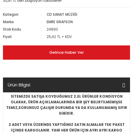
30,51 TL den başlayan taksitlerle!!
Kategori
CD SANAT MÜZİĞİ
Marka
EMRE GRAFSON
Stok Kodu
24893
Fiyat
25,42 TL + KDV
Gelince Haber Ver
Ürün Bilgisi
SİTEMİZDE SATIŞA KOYDUĞUMUZ 2.EL ÜRÜNLER KONDİSYON
OLARAK, ÜRÜN AÇIKLAMALARINDA BİR ŞEY BELİRTİLMEMİŞSE
TEMİZ,SORUNSUZ ÇALIŞIR DURUMDA YA DA KULLANILMAMIŞ SIFIR
GİBİDİR.
2 ADET VEYA ÜZERİNDE YAPTIĞINIZ SATIN ALMALAR TEK PAKET
İÇİNDE KARGOLANIR. YANİ HER ÜRÜN İÇİN AYRI AYRI KARGO