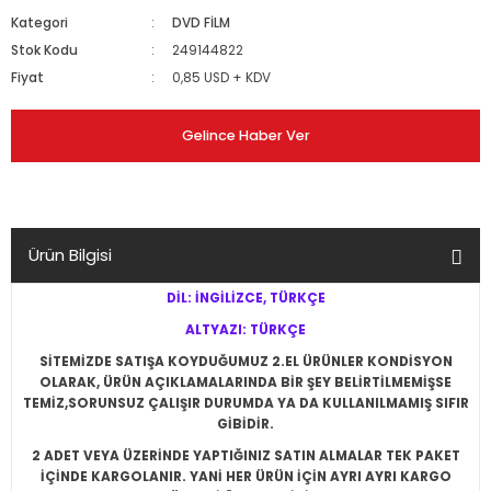
Kategori
DVD FİLM
Stok Kodu
249144822
Fiyat
0,85 USD + KDV
Gelince Haber Ver
Ürün Bilgisi
DİL: İNGİLİZCE, TÜRKÇE
ALTYAZI: TÜRKÇE
SİTEMİZDE SATIŞA KOYDUĞUMUZ 2.EL ÜRÜNLER KONDİSYON
OLARAK, ÜRÜN AÇIKLAMALARINDA BİR ŞEY BELİRTİLMEMİŞSE
TEMİZ,SORUNSUZ ÇALIŞIR DURUMDA YA DA KULLANILMAMIŞ SIFIR
GİBİDİR.
2 ADET VEYA ÜZERİNDE YAPTIĞINIZ SATIN ALMALAR TEK PAKET
İÇİNDE KARGOLANIR. YANİ HER ÜRÜN İÇİN AYRI AYRI KARGO