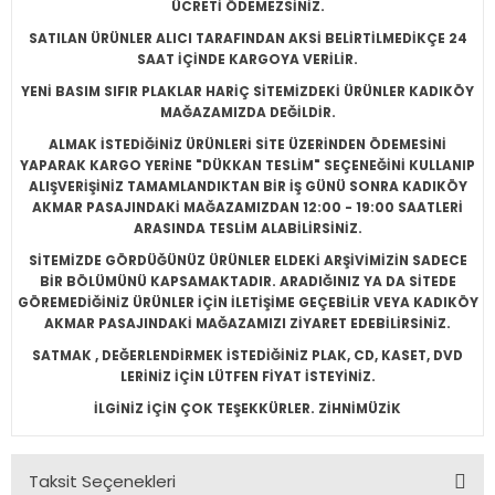
ÜCRETİ ÖDEMEZSİNİZ.
SATILAN ÜRÜNLER ALICI TARAFINDAN AKSİ BELİRTİLMEDİKÇE 24
SAAT İÇİNDE KARGOYA VERİLİR.
YENİ BASIM SIFIR PLAKLAR HARİÇ SİTEMİZDEKİ ÜRÜNLER KADIKÖY
MAĞAZAMIZDA DEĞİLDİR.
ALMAK İSTEDİĞİNİZ ÜRÜNLERİ SİTE ÜZERİNDEN ÖDEMESİNİ
YAPARAK KARGO YERİNE "DÜKKAN TESLİM" SEÇENEĞİNİ KULLANIP
ALIŞVERİŞİNİZ TAMAMLANDIKTAN BİR İŞ GÜNÜ SONRA KADIKÖY
AKMAR PASAJINDAKİ MAĞAZAMIZDAN 12:00 - 19:00 SAATLERİ
ARASINDA TESLİM ALABİLİRSİNİZ.
SİTEMİZDE GÖRDÜĞÜNÜZ ÜRÜNLER ELDEKİ ARŞİVİMİZİN SADECE
BİR BÖLÜMÜNÜ KAPSAMAKTADIR. ARADIĞINIZ YA DA SİTEDE
GÖREMEDİĞİNİZ ÜRÜNLER İÇİN İLETİŞİME GEÇEBİLİR VEYA KADIKÖY
AKMAR PASAJINDAKİ MAĞAZAMIZI ZİYARET EDEBİLİRSİNİZ.
SATMAK , DEĞERLENDİRMEK İSTEDİĞİNİZ PLAK, CD, KASET, DVD
LERİNİZ İÇİN LÜTFEN FİYAT İSTEYİNİZ.
İLGİNİZ İÇİN ÇOK TEŞEKKÜRLER. ZİHNİMÜZİK
Taksit Seçenekleri