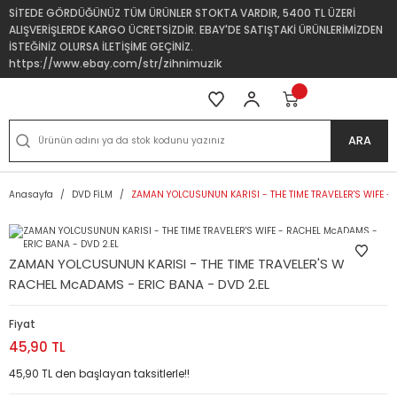
SİTEDE GÖRDÜĞÜNÜZ TÜM ÜRÜNLER STOKTA VARDIR, 5400 TL ÜZERİ
ALIŞVERİŞLERDE KARGO ÜCRETSİZDİR. EBAY'DE SATIŞTAKİ ÜRÜNLERİMİZDEN
İSTEĞİNİZ OLURSA İLETİŞİME GEÇİNİZ.
https://www.ebay.com/str/zihnimuzik
ARA
Anasayfa
DVD FİLM
ZAMAN YOLCUSUNUN KARISI - THE TIME TRAVELER'S WIFE -
ZAMAN YOLCUSUNUN KARISI - THE TIME TRAVELER'S WIFE -
RACHEL McADAMS - ERIC BANA - DVD 2.EL
Fiyat
45,90 TL
45,90 TL den başlayan taksitlerle!!