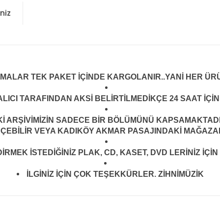
niz
LMALAR TEK PAKET İÇİNDE KARGOLANIR..YANİ HER ÜRÜ
LICI TARAFINDAN AKSİ BELİRTİLMEDİKÇE 24 SAAT İÇ
ARŞİVİMİZİN SADECE BİR BÖLÜMÜNÜ KAPSAMAKTADIR.
EÇEBİLİR VEYA KADIKÖY AKMAR PASAJINDAKİ MAĞAZAMI
MEK İSTEDİĞİNİZ PLAK, CD, KASET, DVD LERİNİZ İÇİN 
İLGİNİZ İÇİN ÇOK TEŞEKKÜRLER. ZİHNİMÜZİK
konularda yetersiz gördüğünüz noktaları öneri formunu kullanarak tarafım