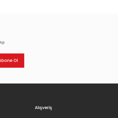
lgi.
Abone Ol
Alışveriş