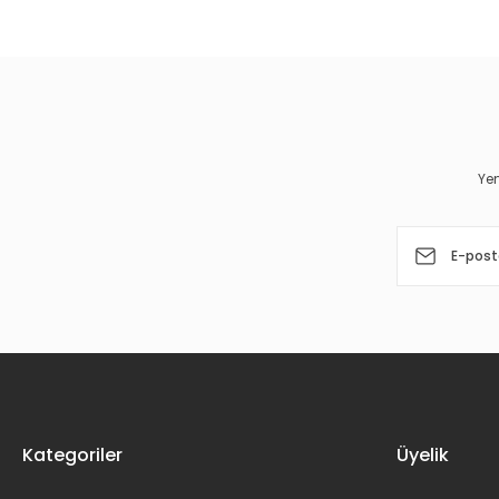
Görüş ve önerileriniz için teşekkür ederiz.
Ürün resmi kalitesiz, bozuk veya görüntülenemiyor.
Ürün açıklamasında eksik bilgiler bulunuyor.
Ürün bilgilerinde hatalar bulunuyor.
Yen
Ürün fiyatı diğer sitelerden daha pahalı.
Bu ürüne benzer farklı alternatifler olmalı.
Kategoriler
Üyelik