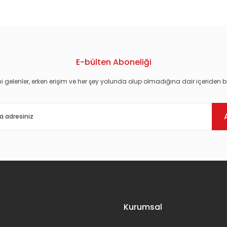
E-bülten Aboneliği
i gelenler, erken erişim ve her şey yolunda olup olmadığına dair içeriden bi
Gönder
Kurumsal