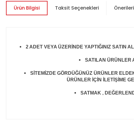
Ürün Bilgisi
Taksit Seçenekleri
Önerileri
2 ADET VEYA ÜZERİNDE YAPTIĞINIZ SATIN A
SATILAN ÜRÜNLER A
SİTEMİZDE GÖRDÜĞÜNÜZ ÜRÜNLER ELDEKİ 
ÜRÜNLER İÇİN İLETİŞİME G
SATMAK , DEĞERLENDİR
Bu ürünün fiyat bilgisi, resim, ürün açıklamalarında ve diğer 