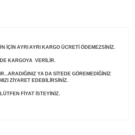
N İÇİN AYRI AYRI KARGO ÜCRETİ ÖDEMEZSİNİZ.
İNDE KARGOYA VERİLİR
.
..ARADIĞINIZ YA DA SİTEDE GÖREMEDİĞİNİZ
ZI ZİYARET EDEBİLİRSİNİZ.
LÜTFEN FİYAT İSTEYİNİZ.
ıza iletebilirsiniz.