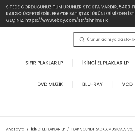
SİTEDE GÖRDÜĞÜNÜZ TÜM ÜRÜNLER STOKTA VARDIR, 5400 TL 
KARGO ÜCRETSİZDİR. EBAY'DE SATIŞTAKİ ÜRÜNLERİMİZDEN İSTE
GEÇİNİZ. https://www.ebay.com/str/zihnimuzik
SIFIR PLAKLAR LP
İKİNCİ EL PLAKLAR LP
DVD MÜZİK
BLU-RAY
VCD
Anasayfa
İKİNCİ EL PLAKLAR LP
PLAK SOUNDTRACKS, MUSICALS vb.