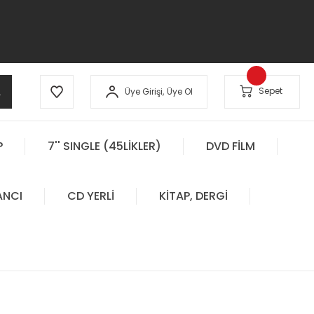
A
Sepet
Üye Girişi,
Üye Ol
P
7'' SINGLE (45LİKLER)
DVD FİLM
ANCI
CD YERLİ
KİTAP, DERGİ