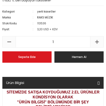
179,82 TL den başlayan taksitlerle!!
Kategori
yerli kasetler
Marka
RAKS MÜZİK
Stok Kodu
113536
Fiyat
3,33 USD + KDV
Sepete Ekle
Hemen Al
Ürün Bilgisi
SİTEMİZDE SATIŞA KOYDUĞUMUZ 2.EL ÜRÜNLER
KONDİSYON OLARAK
"ÜRÜN BİLGİSİ" BÖLÜMÜNDE BİR ŞEY