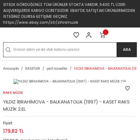
SİTEDE GÖRDÜĞÜNÜZ TÜM ÜRÜNLER STOKTA VARDIR, 5400 TL ÜZERİ
ALIŞVERİŞLERDE KARGO ÜCRETSİZDİR. EBAY'DE SATIŞTAKİ ÜRÜNLERİMİZDEN
İSTEĞİNİZ OLURSA İLETİŞİME GEÇİNİZ.
https://www.ebay.com/str/zihnimuzik
ARA
Anasayfa
KASETLER
yerli kasetler
YILDIZ İBRAHİMOVA - BALKANATOLIA (1997
RAKS MÜZİK
YILDIZ İBRAHİMOVA - BALKANATOLIA (1997) - KASET RAKS
MÜZİK 2.EL
Fiyat
179,82 TL