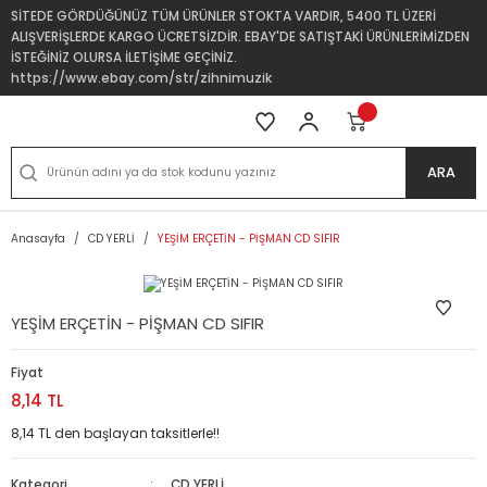
SİTEDE GÖRDÜĞÜNÜZ TÜM ÜRÜNLER STOKTA VARDIR, 5400 TL ÜZERİ
ALIŞVERİŞLERDE KARGO ÜCRETSİZDİR. EBAY'DE SATIŞTAKİ ÜRÜNLERİMİZDEN
İSTEĞİNİZ OLURSA İLETİŞİME GEÇİNİZ.
https://www.ebay.com/str/zihnimuzik
ARA
Anasayfa
CD YERLİ
YEŞİM ERÇETİN - PİŞMAN CD SIFIR
YEŞİM ERÇETİN - PİŞMAN CD SIFIR
Fiyat
8,14 TL
8,14 TL den başlayan taksitlerle!!
Kategori
CD YERLİ