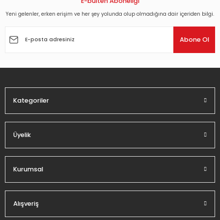
E-bülten Aboneliği
Yeni gelenler, erken erişim ve her şey yolunda olup olmadığına dair içeriden bilgi.
Ürün resmi kalitesiz, bozuk veya görüntülenemiyor.
Ürün açıklamasında eksik bilgiler bulunuyor.
Abone Ol
Ürün bilgilerinde hatalar bulunuyor.
Ürün fiyatı diğer sitelerden daha pahalı.
Bu ürüne benzer farklı alternatifler olmalı.
Kategoriler
Üyelik
Gönder
Kurumsal
Alışveriş