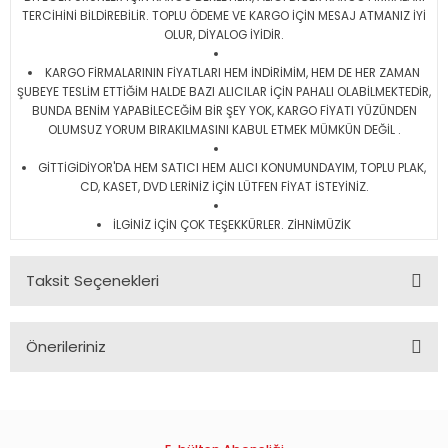
TERCİHİNİ BİLDİREBİLİR. TOPLU ÖDEME VE KARGO İÇİN MESAJ ATMANIZ İYİ
OLUR, DİYALOG İYİDİR.
KARGO FİRMALARININ FİYATLARI HEM İNDİRİMİM, HEM DE HER ZAMAN
ŞUBEYE TESLİM ETTİĞİM HALDE BAZI ALICILAR İÇİN PAHALI OLABİLMEKTEDİR,
BUNDA BENİM YAPABİLECEĞİM BİR ŞEY YOK, KARGO FİYATI YÜZÜNDEN
OLUMSUZ YORUM BIRAKILMASINI KABUL ETMEK MÜMKÜN DEĞİL .
GİTTİGİDİYOR'DA HEM SATICI HEM ALICI KONUMUNDAYIM, TOPLU PLAK,
CD, KASET, DVD LERİNİZ İÇİN LÜTFEN FİYAT İSTEYİNİZ.
İLGİNİZ İÇİN ÇOK TEŞEKKÜRLER. ZİHNİMÜZİK
Taksit Seçenekleri
Önerileriniz
Bu ürünün fiyat bilgisi, resim, ürün açıklamalarında ve diğer
konularda yetersiz gördüğünüz noktaları öneri formunu
kullanarak tarafımıza iletebilirsiniz.
Görüş ve önerileriniz için teşekkür ederiz.