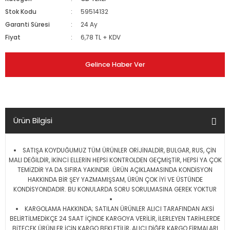
Stok Kodu
59514132
Garanti Süresi
24 Ay
Fiyat
6,78 TL + KDV
Gelince Haber Ver
Ürün Bilgisi
SATIŞA KOYDUĞUMUZ TÜM ÜRÜNLER ORİJİNALDİR, BULGAR, RUS, ÇİN
MALI DEĞİLDİR, İKİNCİ ELLERİN HEPSİ KONTROLDEN GEÇMİŞTİR, HEPSİ YA ÇOK
TEMİZDİR YA DA SIFIRA YAKINDIR. ÜRÜN AÇIKLAMASINDA KONDİSYON
HAKKINDA BİR ŞEY YAZMAMIŞSAM, ÜRÜN ÇOK İYİ VE ÜSTÜNDE
KONDİSYONDADIR. BU KONULARDA SORU SORULMASINA GEREK YOKTUR
KARGOLAMA HAKKINDA; SATILAN ÜRÜNLER ALICI TARAFINDAN AKSİ
BELİRTİLMEDİKÇE 24 SAAT İÇİNDE KARGOYA VERİLİR, İLERLEYEN TARİHLERDE
BİTECEK ÜRÜNLER İÇİN KARGO BEKLETİLİR, ALICI DİĞER KARGO FİRMALARI