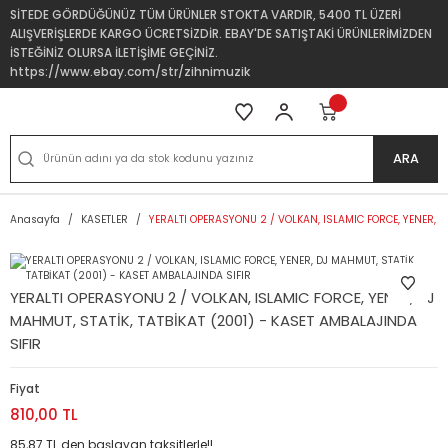
SİTEDE GÖRDÜĞÜNÜZ TÜM ÜRÜNLER STOKTA VARDIR, 5400 TL ÜZERİ
ALIŞVERİŞLERDE KARGO ÜCRETSİZDİR. EBAY'DE SATIŞTAKİ ÜRÜNLERİMİZDEN
İSTEĞİNİZ OLURSA İLETİŞİME GEÇİNİZ.
https://www.ebay.com/str/zihnimuzik
ARA
Anasayfa
KASETLER
YERALTI OPERASYONU 2 / VOLKAN, ISLAMIC FORCE, YENER, D
YERALTI OPERASYONU 2 / VOLKAN, ISLAMIC FORCE, YENER, DJ
MAHMUT, STATİK, TATBİKAT (2001) - KASET AMBALAJINDA
SIFIR
Fiyat
810,00 TL
85,87 TL den başlayan taksitlerle!!