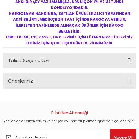
AKSİ BİR ŞEY YAZILMAMIŞSA, ÜRÜN ÇOK İYİ VE ÜSTÜNDE
KONDİSYONDADIR.
KARGOLAMA HAKKINDA; SATILAN ÜRÜNLER ALICI TARAFINDAN
AKSİ BELİRTİLMEDİKÇE 24 SAAT İÇİNDE KARGOYA VERİLİR,
İLERLEYEN TARİHLERDE ALINACAK ÜRÜNLER İÇİN KARGO
BEKLETİLİR.
TOPLU PLAK, CD, KASET, DVD LERİNİZ İÇİN LÜTFEN FİYAT İSTEYİNİZ.
İLGİNİZ İÇİN ÇOK TEŞEKKÜRLER. ZİHNİMÜZİK
Taksit Seçenekleri
Önerileriniz
Bu ürünün fiyat bilgisi, resim, ürün açıklamalarında ve diğer
konularda yetersiz gördüğünüz noktaları öneri formunu
kullanarak tarafımıza iletebilirsiniz.
Görüş ve önerileriniz için teşekkür ederiz.
E-bülten Aboneliği
Yeni gelenler, erken erişim ve her şey yolunda olup olmadığına dair içeriden bilgi.
Ürün resmi kalitesiz, bozuk veya görüntülenemiyor.
Ürün açıklamasında eksik bilgiler bulunuyor.
Abone Ol