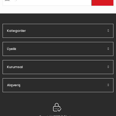
Ürün bilgilerinde hatalar bulunuyor.
Ürün fiyatı diğer sitelerden daha pahalı.
Bu ürüne benzer farklı alternatifler olmalı.
Kategoriler
Üyelik
Gönder
Kurumsal
Alışveriş