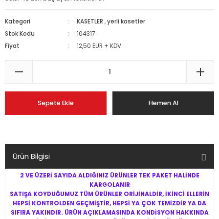
Kategori
KASETLER
,
yerli kasetler
Stok Kodu
104317
Fiyat
12,50 EUR + KDV
Sepete Ekle
Hemen Al
Ürün Bilgisi
2 VE ÜZERİ SAYIDA ALDIĞINIZ ÜRÜNLER TEK PAKET HALİNDE
KARGOLANIR
SATIŞA KOYDUĞUMUZ TÜM ÜRÜNLER ORİJİNALDİR, İKİNCİ ELLERİN
HEPSİ KONTROLDEN GEÇMİŞTİR, HEPSİ YA ÇOK TEMİZDİR YA DA
SIFIRA YAKINDIR. ÜRÜN AÇIKLAMASINDA KONDİSYON HAKKINDA