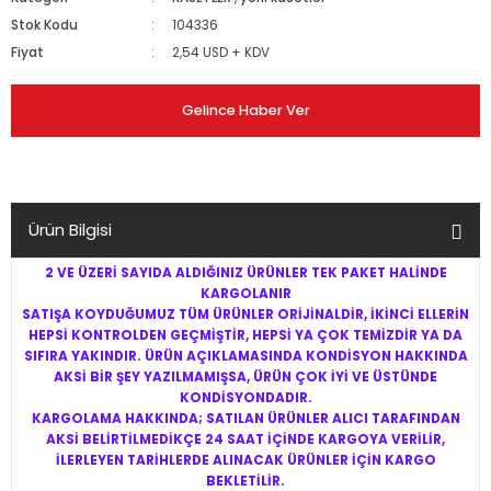
Stok Kodu
104336
Fiyat
2,54 USD + KDV
Gelince Haber Ver
Ürün Bilgisi
2 VE ÜZERİ SAYIDA ALDIĞINIZ ÜRÜNLER TEK PAKET HALİNDE
KARGOLANIR
SATIŞA KOYDUĞUMUZ TÜM ÜRÜNLER ORİJİNALDİR, İKİNCİ ELLERİN
HEPSİ KONTROLDEN GEÇMİŞTİR, HEPSİ YA ÇOK TEMİZDİR YA DA
SIFIRA YAKINDIR. ÜRÜN AÇIKLAMASINDA KONDİSYON HAKKINDA
AKSİ BİR ŞEY YAZILMAMIŞSA, ÜRÜN ÇOK İYİ VE ÜSTÜNDE
KONDİSYONDADIR.
KARGOLAMA HAKKINDA; SATILAN ÜRÜNLER ALICI TARAFINDAN
AKSİ BELİRTİLMEDİKÇE 24 SAAT İÇİNDE KARGOYA VERİLİR,
İLERLEYEN TARİHLERDE ALINACAK ÜRÜNLER İÇİN KARGO
BEKLETİLİR.