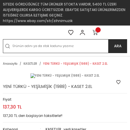
SİTEDE GÖRDÜĞÜNÜZ TÜM ÜRÜNLER STOKTA VARDIR, 5400 TL ÜZERİ
ALIŞVERİŞLERDE KARGO ÜCRETSİZDİR. EBAY'DE SATIŞTAKİ ÜRÜNLERİMİZDEN
İSTEĞİNİZ OLURSA İLETİŞİME GEÇİNİZ.
https://www.ebay.com/str/zihnimuzik
ARA
Anasayfa
KASETLER
YENİ TÜRKÜ - YEŞİLMİŞİK (1988) - KASET 2.EL
YENİ TÜRKÜ - YEŞİLMİŞİK (1988) - KASET 2.EL
Fiyat
137,30 TL
137,30 TL den başlayan taksitlerle!!
Kategori
KASETLER
,
yerli kasetler