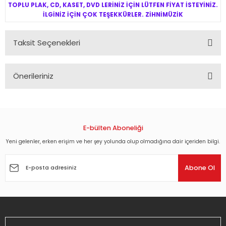
TOPLU PLAK, CD, KASET, DVD LERİNİZ İÇİN LÜTFEN FİYAT İSTEYİNİZ.
İLGİNİZ İÇİN ÇOK TEŞEKKÜRLER. ZİHNİMÜZİK
Taksit Seçenekleri
Önerileriniz
Bu ürünün fiyat bilgisi, resim, ürün açıklamalarında ve diğer
konularda yetersiz gördüğünüz noktaları öneri formunu
kullanarak tarafımıza iletebilirsiniz.
Görüş ve önerileriniz için teşekkür ederiz.
E-bülten Aboneliği
Yeni gelenler, erken erişim ve her şey yolunda olup olmadığına dair içeriden bilgi.
Ürün resmi kalitesiz, bozuk veya görüntülenemiyor.
Ürün açıklamasında eksik bilgiler bulunuyor.
Abone Ol
Ürün bilgilerinde hatalar bulunuyor.
Ürün fiyatı diğer sitelerden daha pahalı.
Bu ürüne benzer farklı alternatifler olmalı.