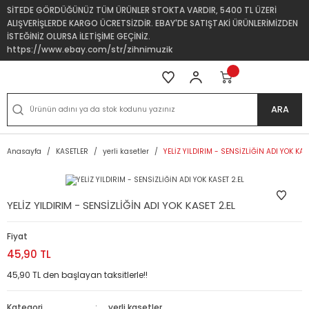
SİTEDE GÖRDÜĞÜNÜZ TÜM ÜRÜNLER STOKTA VARDIR, 5400 TL ÜZERİ
ALIŞVERİŞLERDE KARGO ÜCRETSİZDİR. EBAY'DE SATIŞTAKİ ÜRÜNLERİMİZDEN
İSTEĞİNİZ OLURSA İLETİŞİME GEÇİNİZ.
https://www.ebay.com/str/zihnimuzik
ARA
Anasayfa
KASETLER
yerli kasetler
YELİZ YILDIRIM - SENSİZLİĞİN ADI YOK KAS
YELİZ YILDIRIM - SENSİZLİĞİN ADI YOK KASET 2.EL
Fiyat
45,90 TL
45,90 TL den başlayan taksitlerle!!
Kategori
yerli kasetler