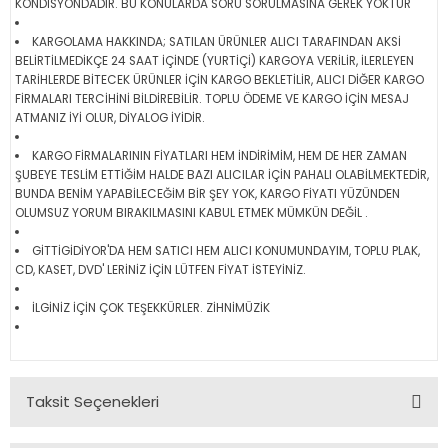
KONDİSYONDADIR. BU KONULARDA SORU SORULMASINA GEREK YOKTUR
KARGOLAMA HAKKINDA; SATILAN ÜRÜNLER ALICI TARAFINDAN AKSİ
BELİRTİLMEDİKÇE 24 SAAT İÇİNDE (YURTİÇİ) KARGOYA VERİLİR, İLERLEYEN
TARİHLERDE BİTECEK ÜRÜNLER İÇİN KARGO BEKLETİLİR, ALICI DİĞER KARGO
FİRMALARI TERCİHİNİ BİLDİREBİLİR. TOPLU ÖDEME VE KARGO İÇİN MESAJ
ATMANIZ İYİ OLUR, DİYALOG İYİDİR.
KARGO FİRMALARININ FİYATLARI HEM İNDİRİMİM, HEM DE HER ZAMAN
ŞUBEYE TESLİM ETTİĞİM HALDE BAZI ALICILAR İÇİN PAHALI OLABİLMEKTEDİR,
BUNDA BENİM YAPABİLECEĞİM BİR ŞEY YOK, KARGO FİYATI YÜZÜNDEN
OLUMSUZ YORUM BIRAKILMASINI KABUL ETMEK MÜMKÜN DEĞİL .
GİTTİGİDİYOR'DA HEM SATICI HEM ALICI KONUMUNDAYIM, TOPLU PLAK,
CD, KASET, DVD' LERİNİZ İÇİN LÜTFEN FİYAT İSTEYİNİZ.
İLGİNİZ İÇİN ÇOK TEŞEKKÜRLER. ZİHNİMÜZİK
Taksit Seçenekleri