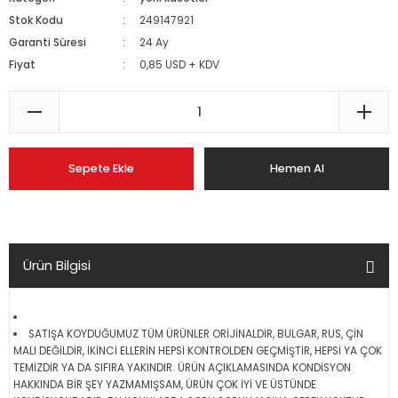
Stok Kodu
249147921
Garanti Süresi
24 Ay
Fiyat
0,85 USD + KDV
Sepete Ekle
Hemen Al
Ürün Bilgisi
SATIŞA KOYDUĞUMUZ TÜM ÜRÜNLER ORİJİNALDİR, BULGAR, RUS, ÇİN
MALI DEĞİLDİR, İKİNCİ ELLERİN HEPSİ KONTROLDEN GEÇMİŞTİR, HEPSİ YA ÇOK
TEMİZDİR YA DA SIFIRA YAKINDIR. ÜRÜN AÇIKLAMASINDA KONDİSYON
HAKKINDA BİR ŞEY YAZMAMIŞSAM, ÜRÜN ÇOK İYİ VE ÜSTÜNDE