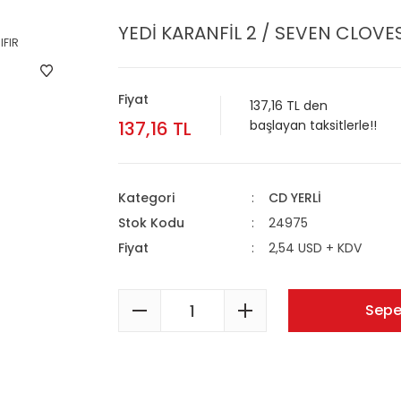
YEDİ KARANFİL 2 / SEVEN CLOVES
Fiyat
137,16 TL den
137,16 TL
başlayan taksitlerle!!
Kategori
CD YERLİ
Stok Kodu
24975
Fiyat
2,54 USD + KDV
Sepe