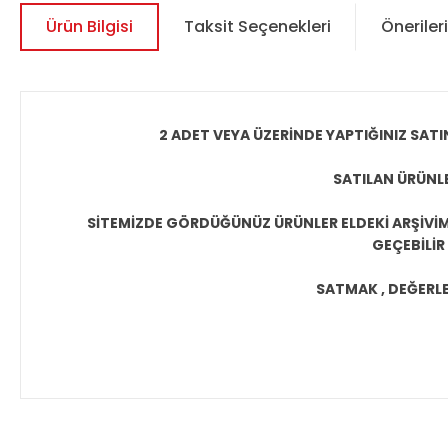
Ürün Bilgisi
Taksit Seçenekleri
Önerileri
2 ADET VEYA ÜZERİNDE YAPTIĞINIZ SATI
SATILAN ÜRÜNLE
SİTEMİZDE GÖRDÜĞÜNÜZ ÜRÜNLER ELDEKİ ARŞİVİMİ
GEÇEBİLİR
SATMAK , DEĞERLEN
Bu ürünün fiyat bilgisi, resim, ürün açıklamalarında ve diğer 