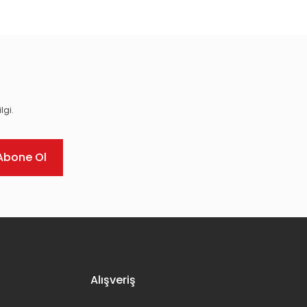
lgi.
Abone Ol
Alışveriş