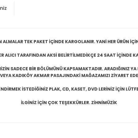
niz
N ALMALAR TEK PAKET İÇİNDE KARGOLANIR. YANİ HER ÜRÜN İÇİ
R ALICI TARAFINDAN AKSİ BELİRTİLMEDİKÇE 24 SAAT İÇİNDE K
ZİN SADECE BİR BÖLÜMÜNÜ KAPSAMAKTADIR. ARADIĞINIZ YA D
 VEYA KADIKÖY AKMAR PASAJINDAKİ MAĞAZAMIZI ZİYARET EDEB
DİRMEK İSTEDİĞİNİZ PLAK, CD, KASET, DVD LERİNİZ İÇİN LÜTFE
İLGİNİZ İÇİN ÇOK TEŞEKKÜRLER. ZİHNİMÜZİK
konularda yetersiz gördüğünüz noktaları öneri formunu kullanarak tarafım