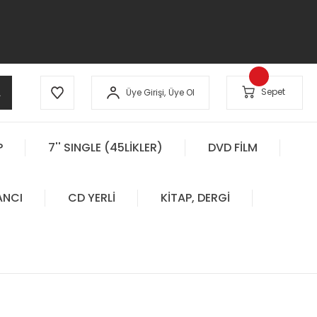
A
Sepet
Üye Girişi,
Üye Ol
P
7'' SINGLE (45LİKLER)
DVD FİLM
ANCI
CD YERLİ
KİTAP, DERGİ