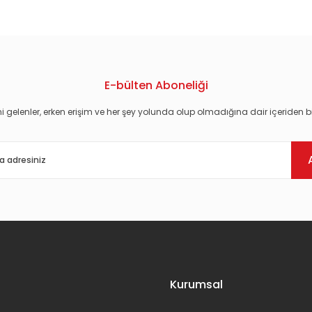
E-bülten Aboneliği
i gelenler, erken erişim ve her şey yolunda olup olmadığına dair içeriden bi
Gönder
Kurumsal