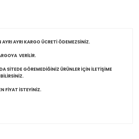
N AYRI AYRI KARGO ÜCRETİ ÖDEMEZSİNİZ.
ARGOYA VERİLİR.
A SİTEDE GÖREMEDİĞİNİZ ÜRÜNLER İÇİN İLETİŞİME
İLİRSİNİZ.
N FİYAT İSTEYİNİZ.
ıza iletebilirsiniz.