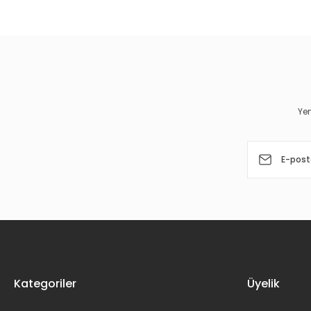
Görüş ve önerileriniz için teşekkür ederiz.
Ürün resmi kalitesiz, bozuk veya görüntülenemiyor.
Ürün açıklamasında eksik bilgiler bulunuyor.
Ürün bilgilerinde hatalar bulunuyor.
Yen
Ürün fiyatı diğer sitelerden daha pahalı.
Bu ürüne benzer farklı alternatifler olmalı.
Kategoriler
Üyelik