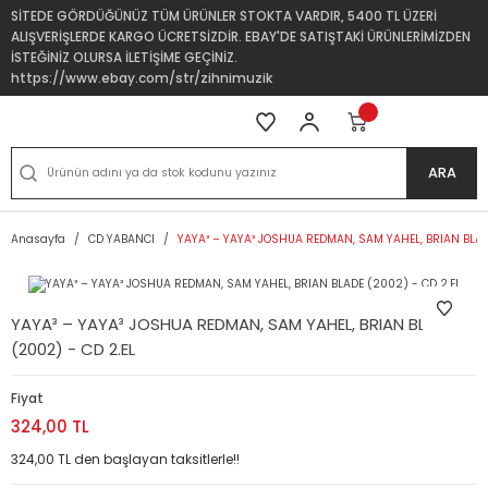
SİTEDE GÖRDÜĞÜNÜZ TÜM ÜRÜNLER STOKTA VARDIR, 5400 TL ÜZERİ
ALIŞVERİŞLERDE KARGO ÜCRETSİZDİR. EBAY'DE SATIŞTAKİ ÜRÜNLERİMİZDEN
İSTEĞİNİZ OLURSA İLETİŞİME GEÇİNİZ.
https://www.ebay.com/str/zihnimuzik
ARA
Anasayfa
CD YABANCI
YAYA³ – YAYA³ JOSHUA REDMAN, SAM YAHEL, BRIAN BLAD
YAYA³ – YAYA³ JOSHUA REDMAN, SAM YAHEL, BRIAN BLADE
(2002) - CD 2.EL
Fiyat
324,00 TL
324,00 TL den başlayan taksitlerle!!