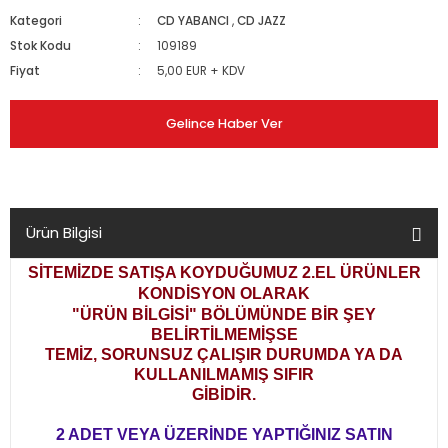
Kategori
CD YABANCI
,
CD JAZZ
Stok Kodu
109189
Fiyat
5,00 EUR + KDV
Gelince Haber Ver
Ürün Bilgisi
SİTEMİZDE SATIŞA KOYDUĞUMUZ 2.EL ÜRÜNLER
KONDİSYON OLARAK
"ÜRÜN BİLGİSİ" BÖLÜMÜNDE BİR ŞEY
BELİRTİLMEMİŞSE
TEMİZ, SORUNSUZ ÇALIŞIR DURUMDA YA DA
KULLANILMAMIŞ SIFIR
GİBİDİR.
2 ADET VEYA ÜZERİNDE YAPTIĞINIZ SATIN