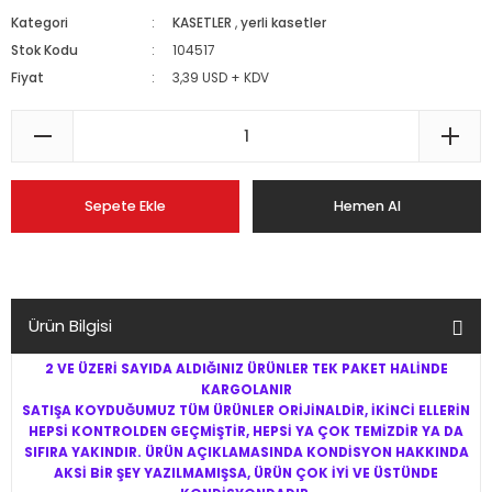
Kategori
KASETLER
,
yerli kasetler
Stok Kodu
104517
Fiyat
3,39 USD + KDV
Sepete Ekle
Hemen Al
Ürün Bilgisi
2 VE ÜZERİ SAYIDA ALDIĞINIZ ÜRÜNLER TEK PAKET HALİNDE
KARGOLANIR
SATIŞA KOYDUĞUMUZ TÜM ÜRÜNLER ORİJİNALDİR, İKİNCİ ELLERİN
HEPSİ KONTROLDEN GEÇMİŞTİR, HEPSİ YA ÇOK TEMİZDİR YA DA
SIFIRA YAKINDIR. ÜRÜN AÇIKLAMASINDA KONDİSYON HAKKINDA
AKSİ BİR ŞEY YAZILMAMIŞSA, ÜRÜN ÇOK İYİ VE ÜSTÜNDE