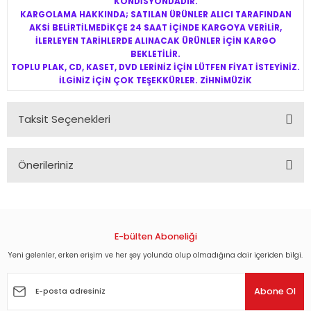
KONDİSYONDADIR.
KARGOLAMA HAKKINDA; SATILAN ÜRÜNLER ALICI TARAFINDAN
AKSİ BELİRTİLMEDİKÇE 24 SAAT İÇİNDE KARGOYA VERİLİR,
İLERLEYEN TARİHLERDE ALINACAK ÜRÜNLER İÇİN KARGO
BEKLETİLİR.
TOPLU PLAK, CD, KASET, DVD LERİNİZ İÇİN LÜTFEN FİYAT İSTEYİNİZ.
İLGİNİZ İÇİN ÇOK TEŞEKKÜRLER. ZİHNİMÜZİK
Taksit Seçenekleri
Önerileriniz
Bu ürünün fiyat bilgisi, resim, ürün açıklamalarında ve diğer
konularda yetersiz gördüğünüz noktaları öneri formunu
kullanarak tarafımıza iletebilirsiniz.
Görüş ve önerileriniz için teşekkür ederiz.
E-bülten Aboneliği
Yeni gelenler, erken erişim ve her şey yolunda olup olmadığına dair içeriden bilgi.
Ürün resmi kalitesiz, bozuk veya görüntülenemiyor.
Ürün açıklamasında eksik bilgiler bulunuyor.
Abone Ol
Ürün bilgilerinde hatalar bulunuyor.