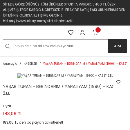
SİTEDE GÖRDÜĞÜNÜZ TÜM ÜRÜNLER STOKTA VARDIR, 5400 TL ÜZERİ
ALIŞVERİŞLERDE KARGO ÜCRETSİZDİR. EBAY'DE SATIŞTAKİ ÜRÜNLERİMİZDEN
İSTEĞİNİZ OLURSA İLETİŞİME GEÇİNİZ.
https://www.ebay.com/str/zihnimuzik
ARA
Anasayfa
KASETLER
YAŞAR TURAN - BERİNDARIM / YARALIYAM (1990) - KASET 2
YAŞAR TURAN - BERİNDARIM / YARALIYAM (1990) - KASET
2.EL
Fiyat
183,06 TL
183,06 TL den başlayan taksitlerle!!