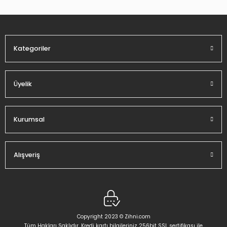
Ürün fiyatı diğer sitelerden daha pahalı.
Bu ürüne benzer farklı alternatifler olmalı.
Kategoriler
Üyelik
Gönder
Kurumsal
Alışveriş
Copyright 2023 © Zihni.com
Tüm Hakları Saklıdır. Kredi kartı bilgileriniz 256bit SSL sertifikası ile