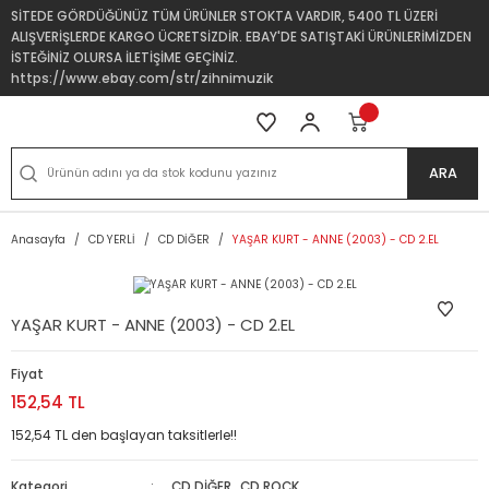
SİTEDE GÖRDÜĞÜNÜZ TÜM ÜRÜNLER STOKTA VARDIR, 5400 TL ÜZERİ
ALIŞVERİŞLERDE KARGO ÜCRETSİZDİR. EBAY'DE SATIŞTAKİ ÜRÜNLERİMİZDEN
İSTEĞİNİZ OLURSA İLETİŞİME GEÇİNİZ.
https://www.ebay.com/str/zihnimuzik
ARA
Anasayfa
CD YERLİ
CD DİĞER
YAŞAR KURT - ANNE (2003) - CD 2.EL
YAŞAR KURT - ANNE (2003) - CD 2.EL
Fiyat
152,54 TL
152,54 TL den başlayan taksitlerle!!
Kategori
CD DİĞER
,
CD ROCK