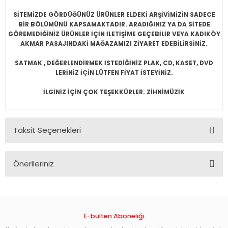
SİTEMİZDE GÖRDÜĞÜNÜZ ÜRÜNLER ELDEKİ ARŞİVİMİZİN SADECE
BİR BÖLÜMÜNÜ KAPSAMAKTADIR. ARADIĞINIZ YA DA SİTEDE
GÖREMEDİĞİNİZ ÜRÜNLER İÇİN İLETİŞİME GEÇEBİLİR VEYA KADIKÖY
AKMAR PASAJINDAKİ MAĞAZAMIZI ZİYARET EDEBİLİRSİNİZ.
SATMAK , DEĞERLENDİRMEK İSTEDİĞİNİZ PLAK, CD, KASET, DVD
LERİNİZ İÇİN LÜTFEN FİYAT İSTEYİNİZ.
İLGİNİZ İÇİN ÇOK TEŞEKKÜRLER. ZİHNİMÜZİK
Taksit Seçenekleri
Önerileriniz
Bu ürünün fiyat bilgisi, resim, ürün açıklamalarında ve diğer
konularda yetersiz gördüğünüz noktaları öneri formunu
kullanarak tarafımıza iletebilirsiniz.
Görüş ve önerileriniz için teşekkür ederiz.
E-bülten Aboneliği