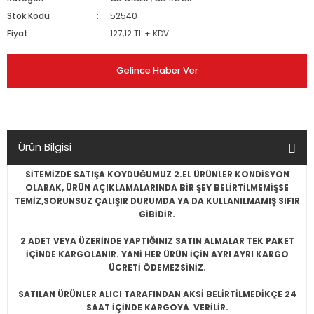
Stok Kodu
52540
Fiyat
127,12 TL + KDV
Gelince Haber Ver
Ürün Bilgisi
SİTEMİZDE SATIŞA KOYDUĞUMUZ 2.EL ÜRÜNLER KONDİSYON
OLARAK, ÜRÜN AÇIKLAMALARINDA BİR ŞEY BELİRTİLMEMİŞSE
TEMİZ,SORUNSUZ ÇALIŞIR DURUMDA YA DA KULLANILMAMIŞ SIFIR
GİBİDİR.
2 ADET VEYA ÜZERİNDE YAPTIĞINIZ SATIN ALMALAR TEK PAKET
İÇİNDE KARGOLANIR. YANİ HER ÜRÜN İÇİN AYRI AYRI KARGO
ÜCRETİ ÖDEMEZSİNİZ.
SATILAN ÜRÜNLER ALICI TARAFINDAN AKSİ BELİRTİLMEDİKÇE 24
SAAT İÇİNDE KARGOYA VERİLİR.