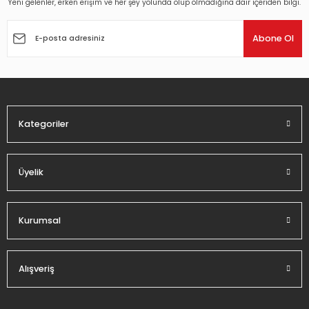
Yeni gelenler, erken erişim ve her şey yolunda olup olmadığına dair içeriden bilgi.
Ürün resmi kalitesiz, bozuk veya görüntülenemiyor.
Ürün açıklamasında eksik bilgiler bulunuyor.
Abone Ol
Ürün bilgilerinde hatalar bulunuyor.
Ürün fiyatı diğer sitelerden daha pahalı.
Bu ürüne benzer farklı alternatifler olmalı.
Kategoriler
Üyelik
Gönder
Kurumsal
Alışveriş