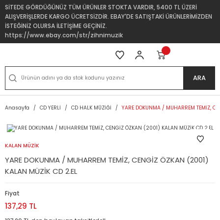
SİTEDE GÖRDÜĞÜNÜZ TÜM ÜRÜNLER STOKTA VARDIR, 5400 TL ÜZERİ
ALIŞVERİŞLERDE KARGO ÜCRETSİZDİR. EBAY'DE SATIŞTAKİ ÜRÜNLERİMİZDEN
İSTEĞİNİZ OLURSA İLETİŞİME GEÇİNİZ.
https://www.ebay.com/str/zihnimuzik
ARA
Anasayfa
CD YERLİ
CD HALK MÜZİĞİ
YARE DOKUNMA / MUHARREM TEMİZ, CEN
KALAN MÜZİK
YARE DOKUNMA / MUHARREM TEMİZ, CENGİZ ÖZKAN (2001)
KALAN MÜZİK CD 2.EL
Fiyat
137,29 TL