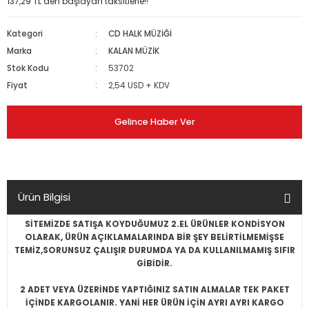
137,29 TL den başlayan taksitlerle!!
Kategori
CD HALK MÜZİĞİ
Marka
KALAN MÜZİK
Stok Kodu
53702
Fiyat
2,54 USD + KDV
Gelince Haber Ver
Ürün Bilgisi
SİTEMİZDE SATIŞA KOYDUĞUMUZ 2.EL ÜRÜNLER KONDİSYON
OLARAK, ÜRÜN AÇIKLAMALARINDA BİR ŞEY BELİRTİLMEMİŞSE
TEMİZ,SORUNSUZ ÇALIŞIR DURUMDA YA DA KULLANILMAMIŞ SIFIR
GİBİDİR.
2 ADET VEYA ÜZERİNDE YAPTIĞINIZ SATIN ALMALAR TEK PAKET
İÇİNDE KARGOLANIR. YANİ HER ÜRÜN İÇİN AYRI AYRI KARGO