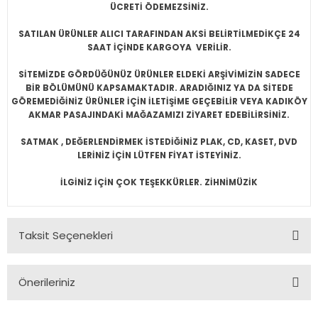
ÜCRETİ ÖDEMEZSİNİZ.
SATILAN ÜRÜNLER ALICI TARAFINDAN AKSİ BELİRTİLMEDİKÇE 24
SAAT İÇİNDE KARGOYA VERİLİR.
SİTEMİZDE GÖRDÜĞÜNÜZ ÜRÜNLER ELDEKİ ARŞİVİMİZİN SADECE
BİR BÖLÜMÜNÜ KAPSAMAKTADIR. ARADIĞINIZ YA DA SİTEDE
GÖREMEDİĞİNİZ ÜRÜNLER İÇİN İLETİŞİME GEÇEBİLİR VEYA KADIKÖY
AKMAR PASAJINDAKİ MAĞAZAMIZI ZİYARET EDEBİLİRSİNİZ.
SATMAK , DEĞERLENDİRMEK İSTEDİĞİNİZ PLAK, CD, KASET, DVD
LERİNİZ İÇİN LÜTFEN FİYAT İSTEYİNİZ.
İLGİNİZ İÇİN ÇOK TEŞEKKÜRLER. ZİHNİMÜZİK
Taksit Seçenekleri
Önerileriniz
Bu ürünün fiyat bilgisi, resim, ürün açıklamalarında ve diğer