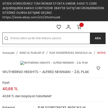
SİTEDE GÖRDÜĞÜNÜZ TÜM ÜRÜNLER STOKTA VARDIR, 5400 TL ÜZERİ
ALIŞVERİŞLERDE KARGO ÜCRETSİZDİR. EBAY'DE SATIŞTAKİ ÜRÜNLERİMİZDEN
İSTEĞİNİZ OLURSA İLETİŞİME GEÇİNİZ.
https://www.ebay.com/str/zihnimuzik
ARA
Anasayfa
İKİNCİ EL PLAKLAR LP
PLAK SOUNDTRACKS, MUSICALS vb.
WUTHERI
WUTHERING HEIGHTS - ALFRED NEWMAN - 2.EL PLAK
Fiyat
40,68 TL
40,68 TL den başlayan taksitlerle!!
Kategori
PLAK SOUNDTRACKS, MUSICALS vb.