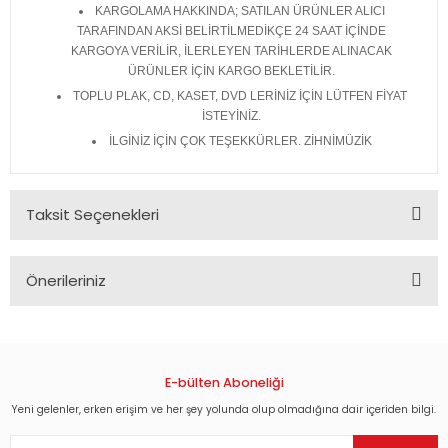
KARGOLAMA HAKKINDA; SATILAN ÜRÜNLER ALICI
TARAFINDAN AKSİ BELİRTİLMEDİKÇE 24 SAAT İÇİNDE
KARGOYA VERİLİR, İLERLEYEN TARİHLERDE ALINACAK
ÜRÜNLER İÇİN KARGO BEKLETİLİR.
TOPLU PLAK, CD, KASET, DVD LERİNİZ İÇİN LÜTFEN FİYAT
İSTEYİNİZ.
İLGİNİZ İÇİN ÇOK TEŞEKKÜRLER. ZİHNİMÜZİK
Taksit Seçenekleri
Önerileriniz
Bu ürünün fiyat bilgisi, resim, ürün açıklamalarında ve diğer
konularda yetersiz gördüğünüz noktaları öneri formunu
kullanarak tarafımıza iletebilirsiniz.
Görüş ve önerileriniz için teşekkür ederiz.
E-bülten Aboneliği
Yeni gelenler, erken erişim ve her şey yolunda olup olmadığına dair içeriden bilgi.
Ürün resmi kalitesiz, bozuk veya görüntülenemiyor.