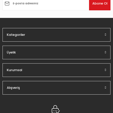
Ürün açıklamasında eksik bilgiler bulunuyor.
Abone Ol
Ürün bilgilerinde hatalar bulunuyor.
Ürün fiyatı diğer sitelerden daha pahalı.
Bu ürüne benzer farklı alternatifler olmalı.
Kategoriler
Üyelik
Gönder
Kurumsal
Alışveriş