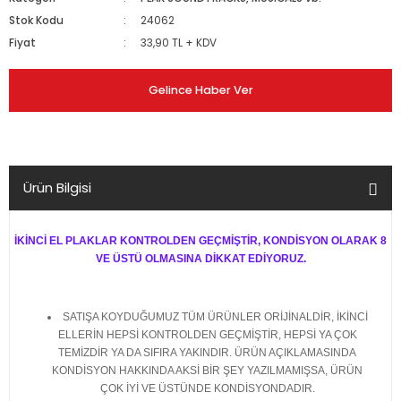
Stok Kodu
24062
Fiyat
33,90 TL + KDV
Gelince Haber Ver
Ürün Bilgisi
İKİNCİ EL PLAKLAR KONTROLDEN GEÇMİŞTİR, KONDİSYON OLARAK 8
VE ÜSTÜ OLMASINA DİKKAT EDİYORUZ.
SATIŞA KOYDUĞUMUZ TÜM ÜRÜNLER ORİJİNALDİR, İKİNCİ
ELLERİN HEPSİ KONTROLDEN GEÇMİŞTİR, HEPSİ YA ÇOK
TEMİZDİR YA DA SIFIRA YAKINDIR. ÜRÜN AÇIKLAMASINDA
KONDİSYON HAKKINDA AKSİ BİR ŞEY YAZILMAMIŞSA, ÜRÜN
ÇOK İYİ VE ÜSTÜNDE KONDİSYONDADIR.